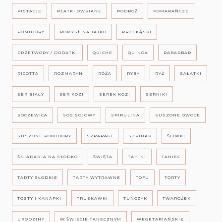
PISTACJE
PŁATKI OWSIANE
PODRÓŻ
POMARAŃCZE
POMIDORY
POMYSŁ NA JAJKO
PRZEKĄSKI
PRZETWORY / DODATKI
QUICHE
QUINOA
RABARBAR
RICOTTA
ROZMARYN
RÓŻA
RYBY
RYŻ
SAŁATKI
SER BIAŁY
SER KOZI
SEREK KOZI
SERNIKI
SOCZEWICA
SOS SOJOWY
SPIRULINA
SUSZONE OWOCE
SUSZONE POMIDORY
SZPARAGI
SZPINAK
ŚLIWKI
ŚNIADANIA NA SŁODKO
ŚWIĘTA
TAHINI
TANIEC
TARTY SŁODKIE
TARTY WYTRAWNE
TOFU
TORTY
TOSTY I KANAPKI
TRUSKAWKI
TUŃCZYK
TWAROŻEK
URODZINY
W ŚWIECIE TANECZNYM
WEGETARIAŃSKIE