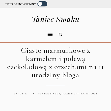
TRYB JASNY/CIEMNY
Taniec Smaku
Ciasto marmurkowe z
karmelem i polewą
czekoladową z orzechami na 11
urodziny bloga
CANETTE
PONIEDZIAŁEK, PAŹDZIERNIKA 17, 2022