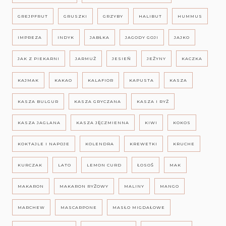
GREJPFRUT
GRUSZKI
GRZYBY
HALIBUT
HUMMUS
IMPREZA
INDYK
JABŁKA
JAGODY GOJI
JAJKO
JAK Z PIEKARNI
JARMUŻ
JESIEŃ
JEŻYNY
KACZKA
KAJMAK
KAKAO
KALAFIOR
KAPUSTA
KASZA
KASZA BULGUR
KASZA GRYCZANA
KASZA I RYŻ
KASZA JAGLANA
KASZA JĘCZMIENNA
KIWI
KOKOS
KOKTAJLE I NAPOJE
KOLENDRA
KREWETKI
KRUCHE
KURCZAK
LATO
LEMON CURD
ŁOSOŚ
MAK
MAKARON
MAKARON RYŻOWY
MALINY
MANGO
MARCHEW
MASCARPONE
MASŁO MIGDAŁOWE