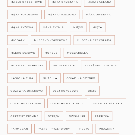
MASŁO ORZECHOWE
MĄKA GRYCZANA
MĄKA JAGLANA
MĄKA KOKOSOWA
MĄKA ORKISZOWA
MĄKA OWSIANA
MĄKA RYŻOWA
MĄKA ŻYTNIA
MIĘSO
MIĘTA
MIGDAŁY
MLECZKO KOKOSOWE
MLECZNA CZEKOLADA
MLEKO SOJOWE
MORELE
MOZZARELLA
MUFFINY I BABECZKI
NA ZAKWASIE
NALEŚNIKI I OMLETY
NASIONA CHIA
NUTELLA
OBIAD NA SZYBKO
ODŻYWKA BIAŁKOWA
OLEJ KOKOSOWY
ORZE
ORZECHY LASKOWE
ORZECHY NERKOWCA
ORZECHY WŁOSKIE
ORZECHY ZIEMNE
OTRĘBY
OWSIANKI
PAPRYKA
PARMEZAN
PASTY I PRZETWORY
PESTO
PIECZARKI