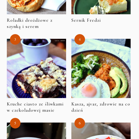
Roladki drożdżowe z
Sernik Fredzi
szynką i serem
Kruche ciasto ze śliwkami
Kasza, ajvar, zdrowie na co
w czekoladowej masie
dzień