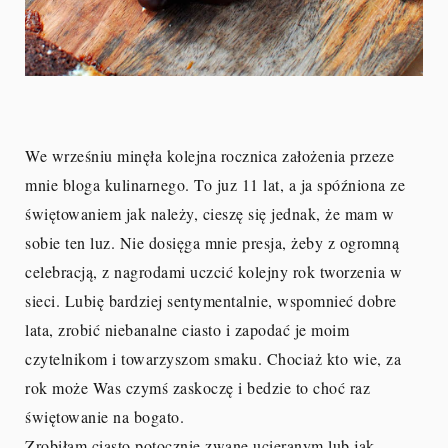
We wrześniu minęła kolejna rocznica założenia przeze
mnie bloga kulinarnego. To juz 11 lat, a ja spóźniona ze
świętowaniem jak należy, cieszę się jednak, że mam w
sobie ten luz. Nie dosięga mnie presja, żeby z ogromną
celebracją, z nagrodami uczcić kolejny rok tworzenia w
sieci. Lubię bardziej sentymentalnie, wspomnieć dobre
lata, zrobić niebanalne ciasto i zapodać je moim
czytelnikom i towarzyszom smaku. Chociaż kto wie, za
rok może Was czymś zaskoczę i bedzie to choć raz
świętowanie na bogato.
Zrobiłam ciasto potocznie zwane ucieranym lub jak