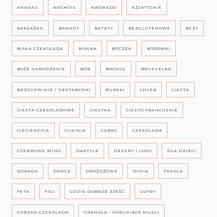
ANANAS
ANCHOIS
AWOKADO
AZJATYCKIE
BAKŁAŻAN
BANANY
BATATY
BEZGLUTENOWE
BEZY
BIAŁA CZEKOLADA
BIAŁKA
BOCZEK
BORÓWKI
BOŻE NARODZENIE
BÓB
BROKUŁ
BRUKSELKA
BRZOSKWINIE / NEKTARYNKI
BURAKI
CHLEB
CIASTA
CIASTA CZEKOLADOWE
CIASTKA
CIASTO FRANCUSKIE
CIECIERZYCA
CUKINIA
CURRY
CZEKOLADA
CZERWONE WINO
DAKTYLE
DESERY I LODY
DLA DZIECI
DORADA
DORSZ
DROŻDŻOWE
DYNIA
FASOLA
FETA
FIGI
GDZIE DOBRZE ZJEŚĆ
GOFRY
GORZKA CZEKOLADA
GRANOLA - CHRUPIĄCE MUSLI