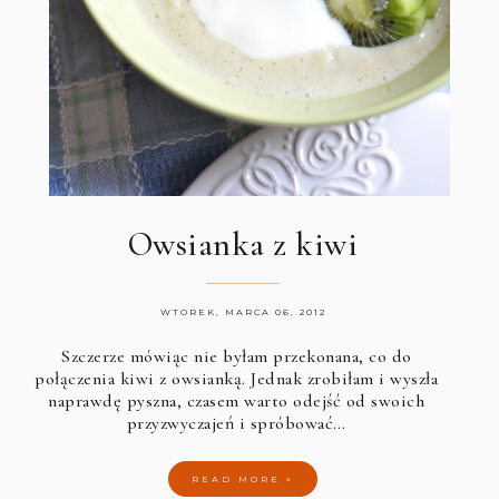
Owsianka z kiwi
WTOREK, MARCA 06, 2012
Szczerze mówiąc nie byłam przekonana, co do
połączenia kiwi z owsianką. Jednak zrobiłam i wyszła
naprawdę pyszna, czasem warto odejść od swoich
przyzwyczajeń i spróbować…
READ MORE »