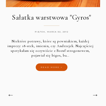
Sałatka warstwowa "Gyros"
PIĄTEK, MARCA 02, 2012
Niektóre potrawy, które są pewniakiem, każdej
imprezy: 18-stek, imienin, czy Andrzejek. Najczęściej
spotykałam się oczywiście z Boeuf strogonowem,
pojawiał się bigos, ba…
READ MORE »
←
→