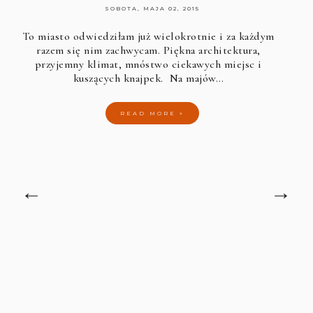
SOBOTA, MAJA 02, 2015
To miasto odwiedziłam już wielokrotnie i za każdym
razem się nim zachwycam. Piękna architektura,
przyjemny klimat, mnóstwo ciekawych miejsc i
kuszących knajpek. Na majów…
READ MORE »
←
→