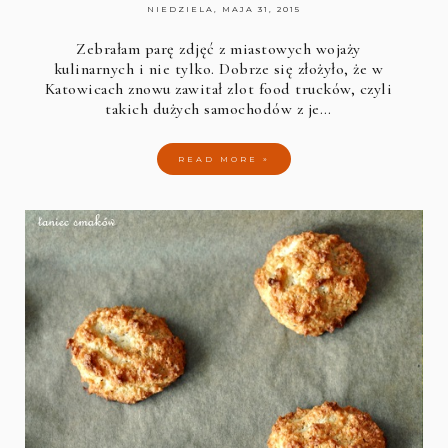
NIEDZIELA, MAJA 31, 2015
Zebrałam parę zdjęć z miastowych wojaży
kulinarnych i nie tylko. Dobrze się złożyło, że w
Katowicach znowu zawitał zlot food trucków, czyli
takich dużych samochodów z je…
READ MORE »