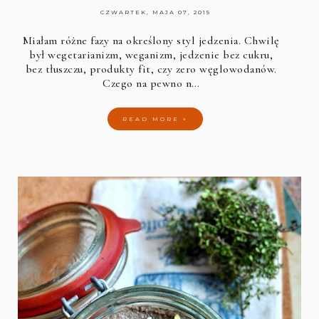
CZWARTEK, MAJA 07, 2015
Miałam różne fazy na określony styl jedzenia. Chwilę
był wegetarianizm, weganizm, jedzenie bez cukru,
bez tłuszczu, produkty fit, czy zero węglowodanów.
Czego na pewno n…
READ MORE »