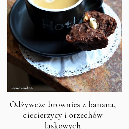
Odżywcze brownies z banana,
ciecierzycy i orzechów
laskowych