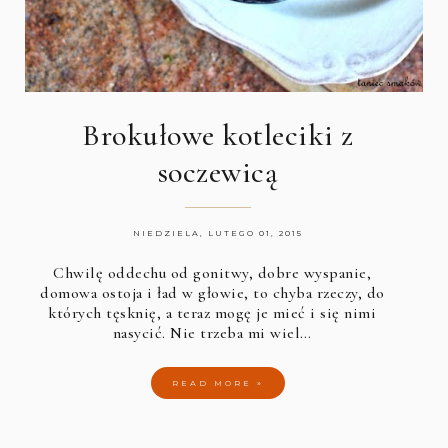
Brokułowe kotleciki z
soczewicą
NIEDZIELA, LUTEGO 01, 2015
Chwilę oddechu od gonitwy, dobre wyspanie,
domowa ostoja i ład w głowie, to chyba rzeczy, do
których tęsknię, a teraz mogę je mieć i się nimi
nasycić. Nie trzeba mi wiel…
READ MORE »