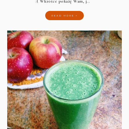
:( Wkrótce pokażę Wam, j…
READ MORE »