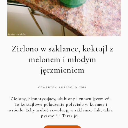
Zielono w szklance, koktajl z
melonem i młodym
jęczmieniem
CZWARTEK, LUTEGO 19, 2015
Zielony, hipnotyzujący, ulubiony i znowu jęczmień.
To koktajlowe połączenie poleciało w kosmos i
wróciło, żeby zrobić rewolucję w szklance. Tak, takie
pyszne *.* Teraz je…