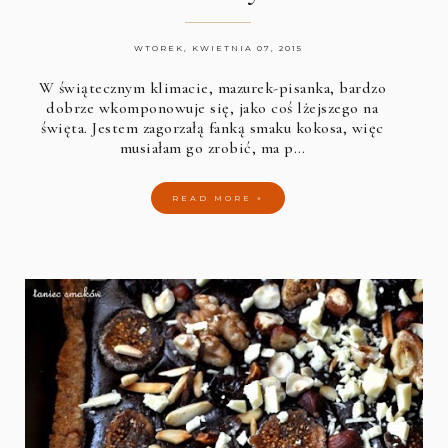
WTOREK, KWIETNIA 07, 2015
W świątecznym klimacie, mazurek-pisanka, bardzo
dobrze wkomponowuje się, jako coś lżejszego na
święta. Jestem zagorzałą fanką smaku kokosa, więc
musiałam go zrobić, ma p…
READ MORE »