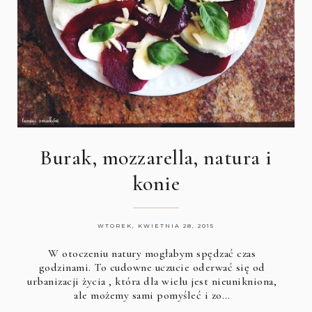
Burak, mozzarella, natura i
konie
WTOREK, KWIETNIA 28, 2015
W otoczeniu natury mogłabym spędzać czas
godzinami. To cudowne uczucie oderwać się od
urbanizacji życia , która dla wielu jest nieunikniona,
ale możemy sami pomyśleć i zo…