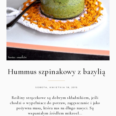
Hummus szpinakowy z bazylią
SOBOTA, KWIETNIA 18, 2015
Rośliny strączkowe są dobrym składnikiem, jeśli
chodzi o wypełniacz do potraw, zagęszczanie i jako
pożywna masa, która nas na długo nasyci. Są
wspaniałym źródłem mikroel…