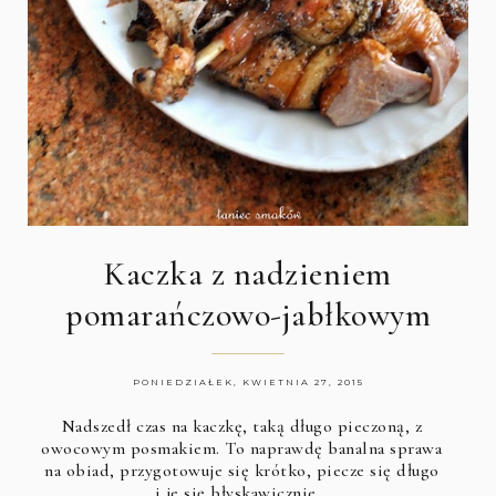
Kaczka z nadzieniem
pomarańczowo-jabłkowym
PONIEDZIAŁEK, KWIETNIA 27, 2015
Nadszedł czas na kaczkę, taką długo pieczoną, z
owocowym posmakiem. To naprawdę banalna sprawa
na obiad, przygotowuje się krótko, piecze się długo
i je się błyskawicznie…