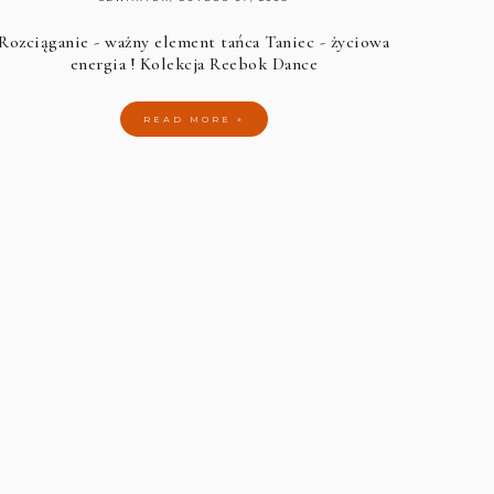
Rozciąganie - ważny element tańca
Taniec - życiowa
energia !
Kolekcja Reebok Dance
READ MORE »