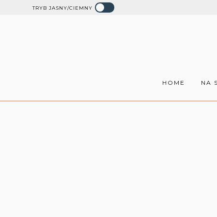
TRYB JASNY/CIEMNY
HOME
NA 