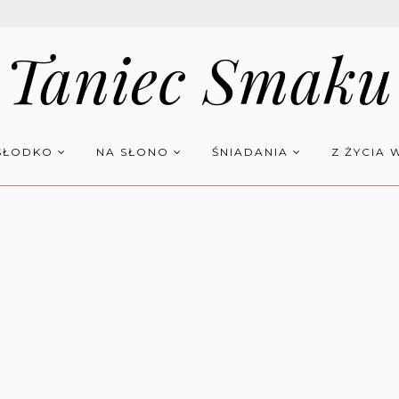
Taniec Smaku
SŁODKO
NA SŁONO
ŚNIADANIA
Z ŻYCIA 