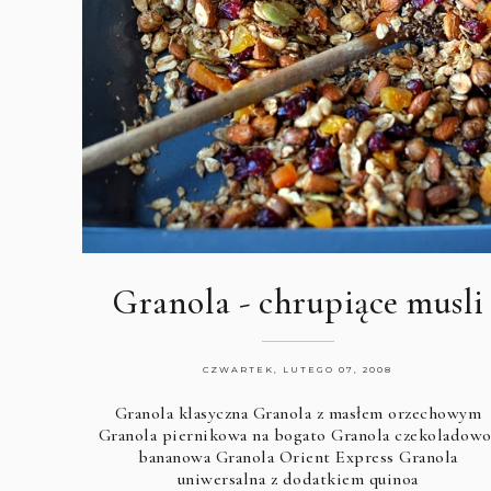
Granola - chrupiące musli
CZWARTEK, LUTEGO 07, 2008
Granola klasyczna
Granola z masłem orzechowym
Granola piernikowa na bogato
Granola czekoladowo
bananowa
Granola Orient Express
Granola
uniwersalna
z dodatkiem quinoa