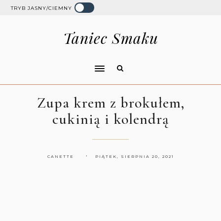
TRYB JASNY/CIEMNY
Taniec Smaku
Zupa krem z brokułem,
cukinią i kolendrą
CANETTE
PIĄTEK, SIERPNIA 20, 2021