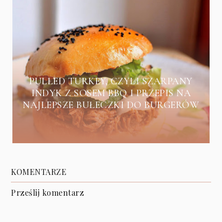
PULLED TURKEY, CZYLI SZARPANY
INDYK Z SOSEM BBQ I PRZEPIS NA
NAJLEPSZE BUŁECZKI DO BURGERÓW
KOMENTARZE
Prześlij komentarz