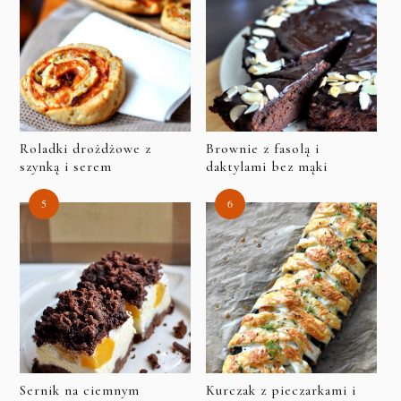
Roladki drożdżowe z
Brownie z fasolą i
szynką i serem
daktylami bez mąki
Sernik na ciemnym
Kurczak z pieczarkami i