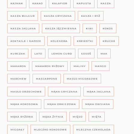
KAJMAK
KAKAO
KALAFIOR
KAPUSTA
KASZA
KASZA BULGUR
KASZA GRYCZANA
KASZA I RYŻ
KASZA JAGLANA
KASZA JĘCZMIENNA
KIWI
KOKOS
KOKTAJLE I NAPOJE
KOLENDRA
KREWETKI
KRUCHE
KURCZAK
LATO
LEMON CURD
ŁOSOŚ
MAK
MAKARON
MAKARON RYŻOWY
MALINY
MANGO
MARCHEW
MASCARPONE
MASŁO MIGDAŁOWE
MASŁO ORZECHOWE
MĄKA GRYCZANA
MĄKA JAGLANA
MĄKA KOKOSOWA
MĄKA ORKISZOWA
MĄKA OWSIANA
MĄKA RYŻOWA
MĄKA ŻYTNIA
MIĘSO
MIĘTA
MIGDAŁY
MLECZKO KOKOSOWE
MLECZNA CZEKOLADA