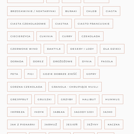
BRZOSKWINIE / NEKTARYNKI
BURAKI
CHLEB
CIASTA
CIASTA CZEKOLADOWE
CIASTKA
CIASTO FRANCUSKIE
CIECIERZYCA
CUKINIA
CURRY
CZEKOLADA
CZERWONE WINO
DAKTYLE
DESERY I LODY
DLA DZIECI
DORADA
DORSZ
DROŻDŻOWE
DYNIA
FASOLA
FETA
FIGI
GDZIE DOBRZE ZJEŚĆ
GOFRY
GORZKA CZEKOLADA
GRANOLA - CHRUPIĄCE MUSLI
GREJPFRUT
GRUSZKI
GRZYBY
HALIBUT
HUMMUS
IMPREZA
INDYK
JABŁKA
JAGODY GOJI
JAJKO
JAK Z PIEKARNI
JARMUŻ
JESIEŃ
JEŻYNY
KACZKA