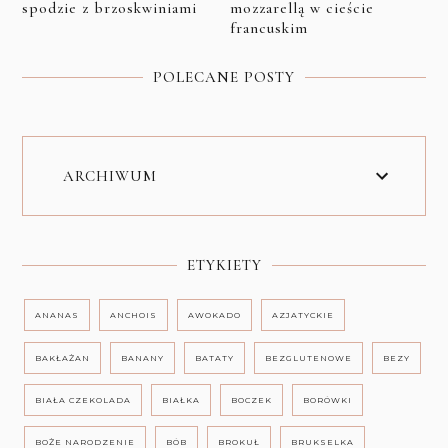
spodzie z brzoskwiniami
mozzarellą w cieście
francuskim
POLECANE POSTY
ARCHIWUM
ETYKIETY
ANANAS
ANCHOIS
AWOKADO
AZJATYCKIE
BAKŁAŻAN
BANANY
BATATY
BEZGLUTENOWE
BEZY
BIAŁA CZEKOLADA
BIAŁKA
BOCZEK
BORÓWKI
BOŻE NARODZENIE
BÓB
BROKUŁ
BRUKSELKA