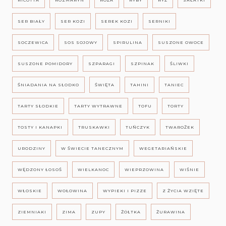
RICOTTA
ROZMARYN
RÓŻA
RYBY
RYŻ
SAŁATKI
SER BIAŁY
SER KOZI
SEREK KOZI
SERNIKI
SOCZEWICA
SOS SOJOWY
SPIRULINA
SUSZONE OWOCE
SUSZONE POMIDORY
SZPARAGI
SZPINAK
ŚLIWKI
ŚNIADANIA NA SŁODKO
ŚWIĘTA
TAHINI
TANIEC
TARTY SŁODKIE
TARTY WYTRAWNE
TOFU
TORTY
TOSTY I KANAPKI
TRUSKAWKI
TUŃCZYK
TWAROŻEK
URODZINY
W ŚWIECIE TANECZNYM
WEGETARIAŃSKIE
WĘDZONY ŁOSOŚ
WIELKANOC
WIEPRZOWINA
WIŚNIE
WŁOSKIE
WOŁOWINA
WYPIEKI I PIZZE
Z ŻYCIA WZIĘTE
ZIEMNIAKI
ZIMA
ZUPY
ŻÓŁTKA
ŻURAWINA