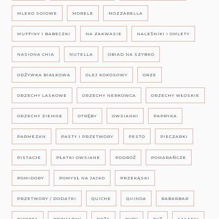
MLEKO SOJOWE
MORELE
MOZZARELLA
MUFFINY I BABECZKI
NA ZAKWASIE
NALEŚNIKI I OMLETY
NASIONA CHIA
NUTELLA
OBIAD NA SZYBKO
ODŻYWKA BIAŁKOWA
OLEJ KOKOSOWY
ORZE
ORZECHY LASKOWE
ORZECHY NERKOWCA
ORZECHY WŁOSKIE
ORZECHY ZIEMNE
OTRĘBY
OWSIANKI
PAPRYKA
PARMEZAN
PASTY I PRZETWORY
PESTO
PIECZARKI
PISTACJE
PŁATKI OWSIANE
PODRÓŻ
POMARAŃCZE
POMIDORY
POMYSŁ NA JAJKO
PRZEKĄSKI
PRZETWORY / DODATKI
QUICHE
QUINOA
RABARBAR