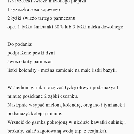
1/3 łyżeczki świeżo mielonego pieprzu
1 łyżeczka sosu sojowego
2 łyżki świeżo tartego parmezanu
opc. 1 łyżka śmietanki 30% lub 3 łyżki mleka dowolnego
Do podania:
podprażone pestki dyni
świeżo tarty parmezan
listki kolendry - można zamienić na małe listki bazylii
W średnim garnku rozgrzać łyżkę oliwy i podsmażyć 1
minutę posiekane 2 ząbki czosnku.
Następnie wsypać mieloną kolendrę, oregano i tymianek i
podsmażyć kolejną minutę.
Wrzucić do garnka pokrojoną w nieduże kawałki cukinię i
brokuły, zalać zagotowaną wodą (np. z czajnika).