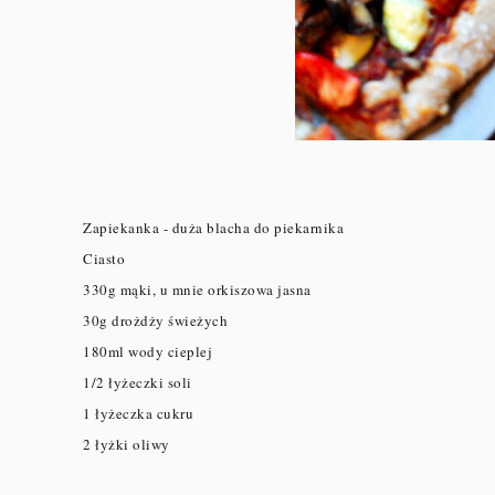
Zapiekanka - duża blacha do piekarnika
Ciasto
330g mąki, u mnie orkiszowa jasna
30g drożdży świeżych
180ml wody cieplej
1/2 łyżeczki soli
1 łyżeczka cukru
2 łyżki oliwy