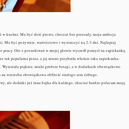
ń w kuchni. Ma być dość prosto, chociaż bez przesady, moja ambicja
i. Ma być pożywnie, wartościowo i wystarczyć na 2-3 dni. Najlepiej
 do pracy. Oto z poszukiwań w mojej głowie wyszedł pomysł na zapiekankę,
ze tak popularna pizza, a jej miano przybrała właśnie taka zapiekanka-
to. Wyrastała pięknie, miała grubsze brzegi, a w dodatkach obowiązkowo
a na wierzchu obowiązkowa obfitość startego sera żółtego.
wy, ale dodatki już inna bajka dla każdego, chociaż bardzo polecam moją