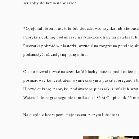
ser żółty do tarcia na wierzch
*Opcjonalnie zamiast tofu lub dodatkowo: szynka lub kiełbasa
Paprykę i cukinię podsmażyć na łyżeczce oliwy na patelni lub 
Pieczarki pokroić w plasterki, wrzucić na rozgrzana patelnię 
podsmażyć, aż zmiękną, parę minut
Ciasto rozwałkować na szerokość blachy, można pod koniec po
posmarować koncentratem wymieszanym z passatą, oregano i b
Ułożyć cukinię, paprykę, podsmażone pieczarki i tofu lub szyn
Wstawić do nagrzanego piekarnika do 185 st C i piec ok 25 mi
Na ciepło z keczupem, majonezem, z czym lubicie :)