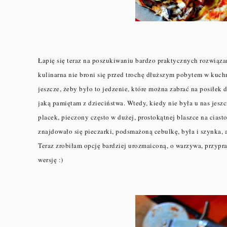
Łapię się teraz na poszukiwaniu bardzo praktycznych rozwiąza
kulinarna nie broni się przed trochę dłuższym pobytem w kuchn
jeszcze, żeby było to jedzenie, które można zabrać na posiłek
jaką pamiętam z dzieciństwa. Wtedy, kiedy nie była u nas jeszc
placek, pieczony często w dużej, prostokątnej blaszce na cias
znajdowało się pieczarki, podsmażoną cebulkę, była i szynka, 
Teraz zrobiłam opcję bardziej urozmaiconą, o warzywa, przypra
wersję :)