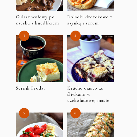
Gulasz wołowy po
Roladki drożdżowe z
czesku z knedlikiem
szynką i serem
Sernik Fredzi
Kruche ciasto ze
śliwkami w
czekoladowej masie