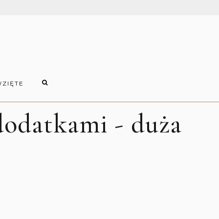
WZIĘTE
dodatkami - duża