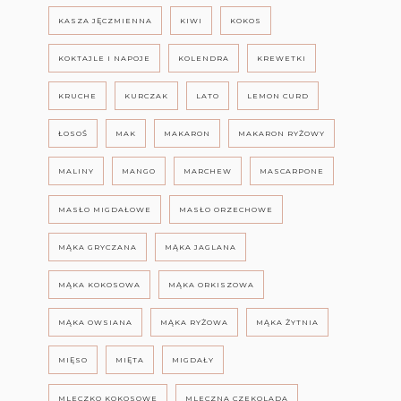
KASZA JĘCZMIENNA
KIWI
KOKOS
KOKTAJLE I NAPOJE
KOLENDRA
KREWETKI
KRUCHE
KURCZAK
LATO
LEMON CURD
ŁOSOŚ
MAK
MAKARON
MAKARON RYŻOWY
MALINY
MANGO
MARCHEW
MASCARPONE
MASŁO MIGDAŁOWE
MASŁO ORZECHOWE
MĄKA GRYCZANA
MĄKA JAGLANA
MĄKA KOKOSOWA
MĄKA ORKISZOWA
MĄKA OWSIANA
MĄKA RYŻOWA
MĄKA ŻYTNIA
MIĘSO
MIĘTA
MIGDAŁY
MLECZKO KOKOSOWE
MLECZNA CZEKOLADA