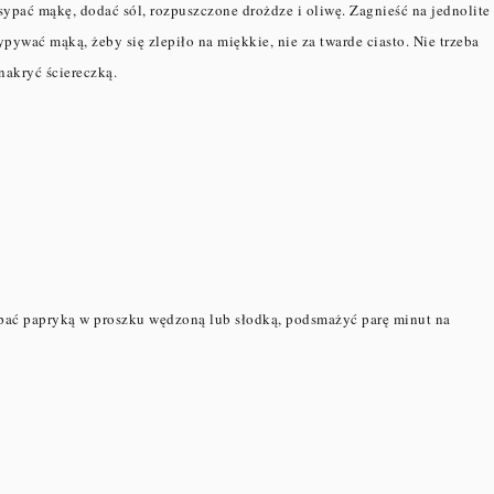
sypać mąkę, dodać sól, rozpuszczone drożdze i oliwę. Zagnieść na jednolite
sypywać mąką, żeby się zlepiło na miękkie, nie za twarde ciasto. Nie trzeba
nakryć ściereczką.
ypać papryką w proszku wędzoną lub słodką, podsmażyć parę minut na