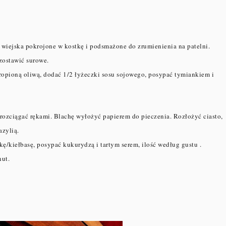
 wiejska pokrojone w kostkę i podsmażone do zrumienienia na patelni.
zostawić surowe.
skropioną oliwą, dodać 1/2 łyżeczki sosu sojowego, posypać tymiankiem i
rozciągać rękami. Blachę wyłożyć papierem do pieczenia. Rozłożyć ciasto,
azylią.
kę/kiełbasę, posypać kukurydzą i tartym serem, ilość według gustu .
nut.