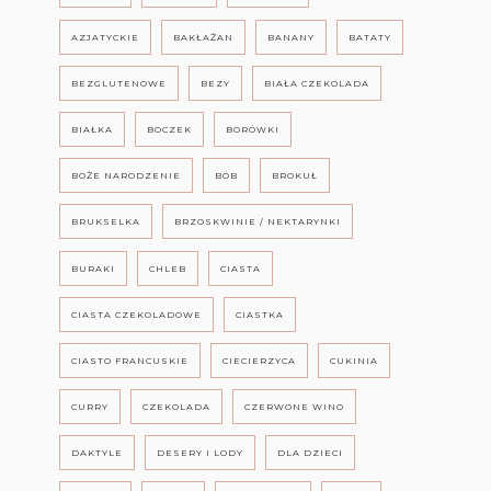
AZJATYCKIE
BAKŁAŻAN
BANANY
BATATY
BEZGLUTENOWE
BEZY
BIAŁA CZEKOLADA
BIAŁKA
BOCZEK
BORÓWKI
BOŻE NARODZENIE
BÓB
BROKUŁ
BRUKSELKA
BRZOSKWINIE / NEKTARYNKI
BURAKI
CHLEB
CIASTA
CIASTA CZEKOLADOWE
CIASTKA
CIASTO FRANCUSKIE
CIECIERZYCA
CUKINIA
CURRY
CZEKOLADA
CZERWONE WINO
DAKTYLE
DESERY I LODY
DLA DZIECI