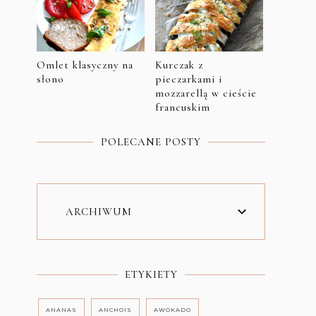
Omlet klasyczny na
Kurczak z
słono
pieczarkami i
mozzarellą w cieście
francuskim
POLECANE POSTY
ARCHIWUM
ETYKIETY
ANANAS
ANCHOIS
AWOKADO