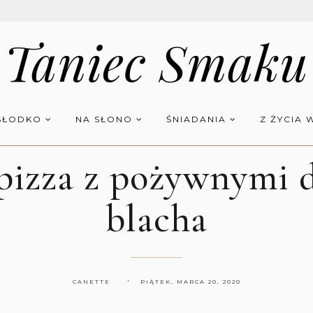
Taniec Smaku
SŁODKO
NA SŁONO
ŚNIADANIA
Z ŻYCIA 
 pizza z pożywnymi 
blacha
CANETTE
PIĄTEK, MARCA 20, 2020