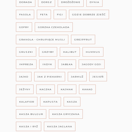
DORADA
DORSZ
DROŻDŻOWE
DYNIA
FASOLA
FETA
FIGI
GDZIE DOBRZE ZJEŚĆ
GOFRY
GORZKA CZEKOLADA
GRANOLA - CHRUPIĄCE MUSLI
GREJPFRUT
GRUSZKI
GRZYBY
HALIBUT
HUMMUS
IMPREZA
INDYK
JABŁKA
JAGODY GOJI
JAJKO
JAK Z PIEKARNI
JARMUŻ
JESIEŃ
JEŻYNY
KACZKA
KAJMAK
KAKAO
KALAFIOR
KAPUSTA
KASZA
KASZA BULGUR
KASZA GRYCZANA
KASZA I RYŻ
KASZA JAGLANA