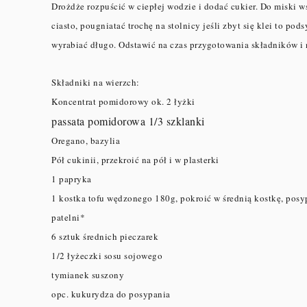
Drożdże rozpuścić w ciepłej wodzie i dodać cukier. Do miski w
ciasto, pougniatać trochę na stolnicy jeśli zbyt się klei to pod
wyrabiać długo. Odstawić na czas przygotowania składników i 
Składniki na wierzch:
Koncentrat pomidorowy ok. 2 łyżki
passata pomidorowa 1/3 szklanki
Oregano, bazylia
Pół cukinii, przekroić na pół i w plasterki
1 papryka
1 kostka tofu wędzonego 180g, pokroić w średnią kostkę, pos
patelni*
6 sztuk średnich pieczarek
1/2 łyżeczki sosu sojowego
tymianek suszony
opc. kukurydza do posypania