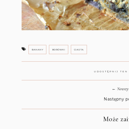
BANANY
BORÓWKI
CIASTA
UDOSTĘPNIJ TEN
←
Nowszy 
Następny p
Może zain