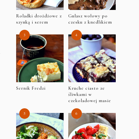
Roladki drożdżowe z
Gulasz wołowy po
szynką i serem
czesku z knedlikiem
u
Sernik Fredzi
Kruche ciasto ze
śliwkami w
czekoladowej masie