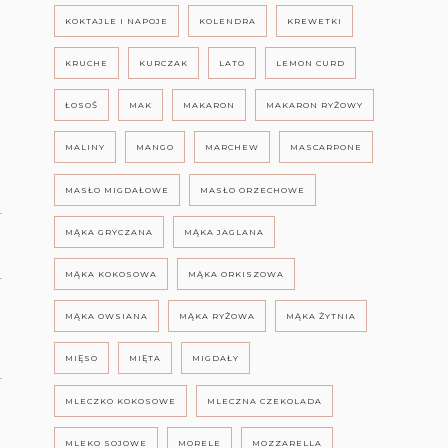
KOKTAJLE I NAPOJE
KOLENDRA
KREWETKI
KRUCHE
KURCZAK
LATO
LEMON CURD
ŁOSOŚ
MAK
MAKARON
MAKARON RYŻOWY
MALINY
MANGO
MARCHEW
MASCARPONE
MASŁO MIGDAŁOWE
MASŁO ORZECHOWE
MĄKA GRYCZANA
MĄKA JAGLANA
MĄKA KOKOSOWA
MĄKA ORKISZOWA
MĄKA OWSIANA
MĄKA RYŻOWA
MĄKA ŻYTNIA
MIĘSO
MIĘTA
MIGDAŁY
MLECZKO KOKOSOWE
MLECZNA CZEKOLADA
MLEKO SOJOWE
MORELE
MOZZARELLA