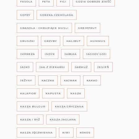
FASOLA
FETA
FIGI
GDZIE DOBRZE ZJEŚĆ
GOFRY
GORZKA CZEKOLADA
GRANOLA - CHRUPIĄCE MUSLI
GREJPFRUT
GRUSZKI
GRZYBY
HALIBUT
HUMMUS
IMPREZA
INDYK
JABŁKA
JAGODY GOJI
JAJKO
JAK Z PIEKARNI
JARMUŻ
JESIEŃ
JEŻYNY
KACZKA
KAJMAK
KAKAO
KALAFIOR
KAPUSTA
KASZA
KASZA BULGUR
KASZA GRYCZANA
KASZA I RYŻ
KASZA JAGLANA
KASZA JĘCZMIENNA
KIWI
KOKOS