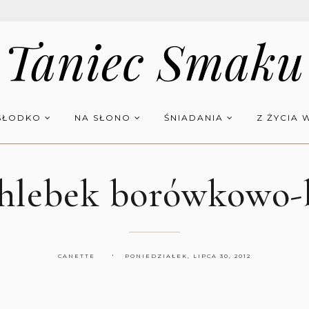
Taniec Smaku
SŁODKO
NA SŁONO
ŚNIADANIA
Z ŻYCIA 
hlebek borówkowo
CANETTE
PONIEDZIAŁEK, LIPCA 30, 2012