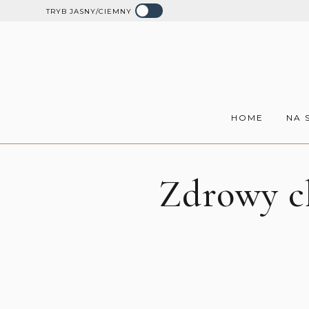
TRYB JASNY/CIEMNY
HOME
NA 
Zdrowy c