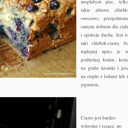
mogłabym piec, tylk
takie zdrowe chlebk
owocowe, przepełnion
samym dobrem dla ciał
i spokoju ducha. Jest t
taki chlebek-ciasto, b
najlepiej upiec je 
podłużnej formie, kroi
na grube kromki i jeś
na ciepło z lodami lub 
jogurtem.
Ciasto jest bardzo
wilgotne i sycące, po