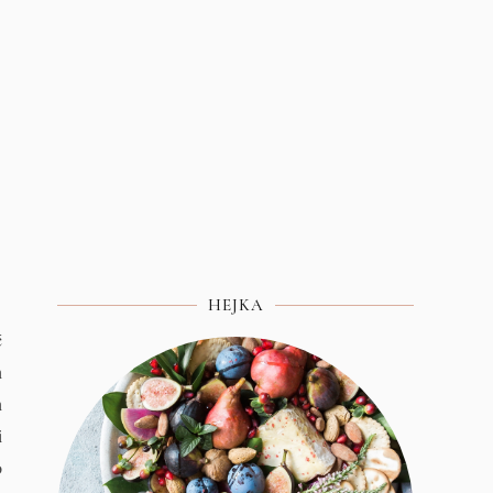
HEJKA
ć
h
h
i
o