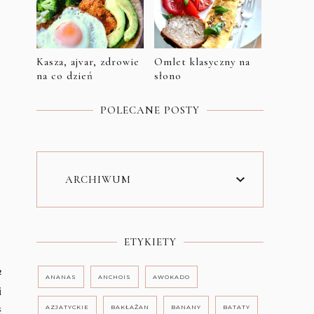
Kasza, ajvar, zdrowie
Omlet klasyczny na
na co dzień
słono
POLECANE POSTY
ARCHIWUM
ETYKIETY
½
ANANAS
ANCHOIS
AWOKADO
i
AZJATYCKIE
BAKŁAŻAN
BANANY
BATATY
ć