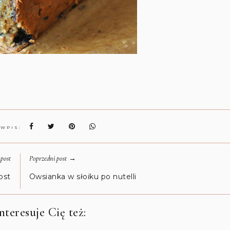
 WPIS:
→
post
Poprzedni post
ost
Owsianka w słoiku po nutelli
teresuje Cię też: