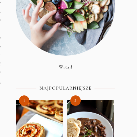
o
i
e
a
o
o
w
ć
Witaj!
ć
z
NAJPOPULARNIEJSZE