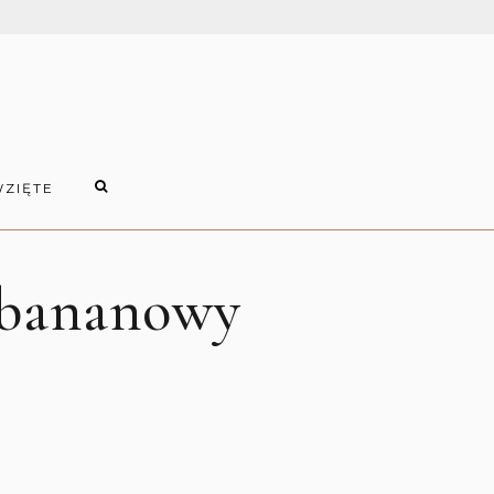
WZIĘTE
-bananowy