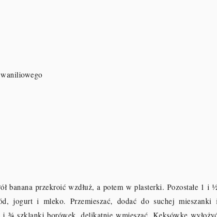
2 waniliowego
ół banana przekroić wzdłuż, a potem w plasterki. Pozostałe 1 i 
ód, jogurt i mleko. Przemieszać, dodać do suchej mieszanki 
a i ¾ szklanki borówek, delikatnie wmieszać. Keksówkę wyłoży