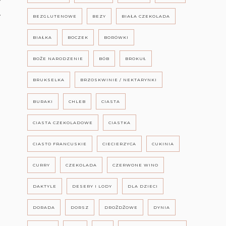
.
BEZGLUTENOWE
BEZY
BIAŁA CZEKOLADA
BIAŁKA
BOCZEK
BORÓWKI
BOŻE NARODZENIE
BÓB
BROKUŁ
BRUKSELKA
BRZOSKWINIE / NEKTARYNKI
BURAKI
CHLEB
CIASTA
CIASTA CZEKOLADOWE
CIASTKA
CIASTO FRANCUSKIE
CIECIERZYCA
CUKINIA
CURRY
CZEKOLADA
CZERWONE WINO
DAKTYLE
DESERY I LODY
DLA DZIECI
DORADA
DORSZ
DROŻDŻOWE
DYNIA