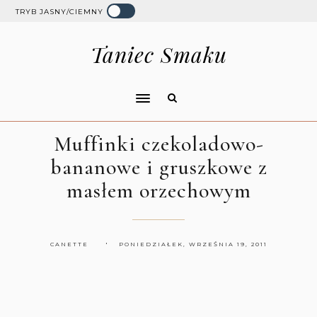
TRYB JASNY/CIEMNY
Taniec Smaku
Muffinki czekoladowo-
bananowe i gruszkowe z
masłem orzechowym
CANETTE
PONIEDZIAŁEK, WRZEŚNIA 19, 2011