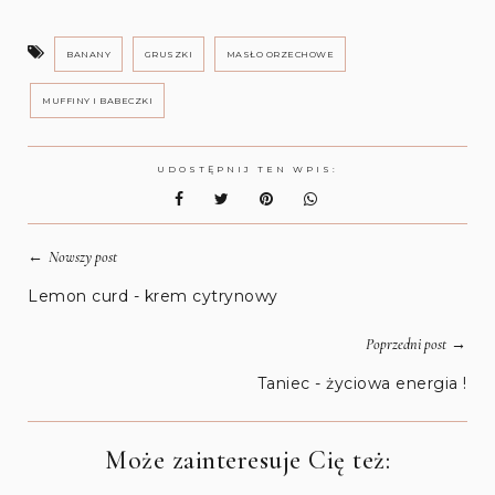
BANANY
GRUSZKI
MASŁO ORZECHOWE
MUFFINY I BABECZKI
UDOSTĘPNIJ TEN WPIS:
←
Nowszy post
Lemon curd - krem cytrynowy
→
Poprzedni post
Taniec - życiowa energia !
Może zainteresuje Cię też: