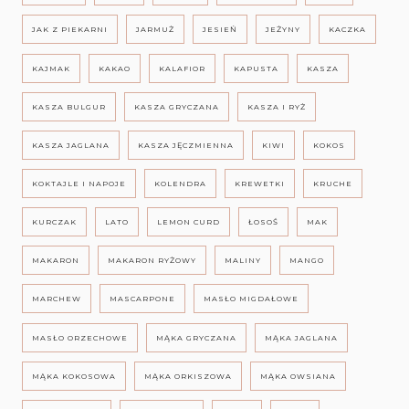
JAK Z PIEKARNI
JARMUŻ
JESIEŃ
JEŻYNY
KACZKA
KAJMAK
KAKAO
KALAFIOR
KAPUSTA
KASZA
KASZA BULGUR
KASZA GRYCZANA
KASZA I RYŻ
KASZA JAGLANA
KASZA JĘCZMIENNA
KIWI
KOKOS
KOKTAJLE I NAPOJE
KOLENDRA
KREWETKI
KRUCHE
KURCZAK
LATO
LEMON CURD
ŁOSOŚ
MAK
MAKARON
MAKARON RYŻOWY
MALINY
MANGO
MARCHEW
MASCARPONE
MASŁO MIGDAŁOWE
MASŁO ORZECHOWE
MĄKA GRYCZANA
MĄKA JAGLANA
MĄKA KOKOSOWA
MĄKA ORKISZOWA
MĄKA OWSIANA