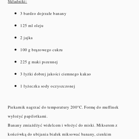
Składniki:
3 bardzo dojrzałe banany
125 ml oleju
2 jajka
100 g brązowego cukru
225 g maki pszennej
3 łyżki dobrej jakości ciemnego kakao
1 łyżeczka sody oczyszczonej
Piekarnik nagrzać do temperatury 200°C. Formę do muffinek
wyłożyć papilotkami.
Banany zmiażdżyć widelcem i włożyć do miski. Mikserem z
końcówką do ubijania białek miksować banany, cienkim