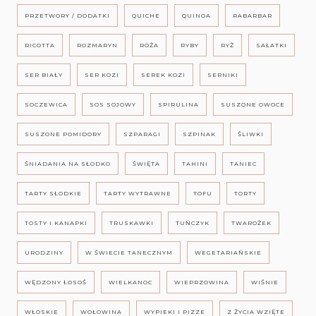
PRZETWORY / DODATKI
QUICHE
QUINOA
RABARBAR
RICOTTA
ROZMARYN
RÓŻA
RYBY
RYŻ
SAŁATKI
SER BIAŁY
SER KOZI
SEREK KOZI
SERNIKI
SOCZEWICA
SOS SOJOWY
SPIRULINA
SUSZONE OWOCE
SUSZONE POMIDORY
SZPARAGI
SZPINAK
ŚLIWKI
ŚNIADANIA NA SŁODKO
ŚWIĘTA
TAHINI
TANIEC
TARTY SŁODKIE
TARTY WYTRAWNE
TOFU
TORTY
TOSTY I KANAPKI
TRUSKAWKI
TUŃCZYK
TWAROŻEK
URODZINY
W ŚWIECIE TANECZNYM
WEGETARIAŃSKIE
WĘDZONY ŁOSOŚ
WIELKANOC
WIEPRZOWINA
WIŚNIE
WŁOSKIE
WOŁOWINA
WYPIEKI I PIZZE
Z ŻYCIA WZIĘTE