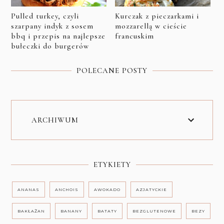
Pulled turkey, czyli
Kurczak z pieczarkami i
szarpany indyk z sosem
mozzarellą w cieście
bbq i przepis na najlepsze
francuskim
bułeczki do burgerów
POLECANE POSTY
ARCHIWUM
ETYKIETY
ANANAS
ANCHOIS
AWOKADO
AZJATYCKIE
BAKŁAŻAN
BANANY
BATATY
BEZGLUTENOWE
BEZY