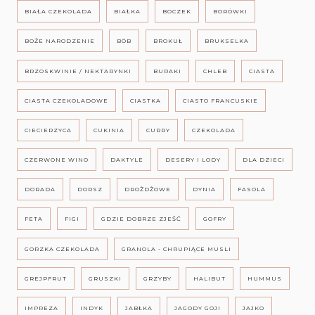
BIAŁA CZEKOLADA
BIAŁKA
BOCZEK
BORÓWKI
BOŻE NARODZENIE
BÓB
BROKUŁ
BRUKSELKA
BRZOSKWINIE / NEKTARYNKI
BURAKI
CHLEB
CIASTA
CIASTA CZEKOLADOWE
CIASTKA
CIASTO FRANCUSKIE
CIECIERZYCA
CUKINIA
CURRY
CZEKOLADA
CZERWONE WINO
DAKTYLE
DESERY I LODY
DLA DZIECI
DORADA
DORSZ
DROŻDŻOWE
DYNIA
FASOLA
FETA
FIGI
GDZIE DOBRZE ZJEŚĆ
GOFRY
GORZKA CZEKOLADA
GRANOLA - CHRUPIĄCE MUSLI
GREJPFRUT
GRUSZKI
GRZYBY
HALIBUT
HUMMUS
IMPREZA
INDYK
JABŁKA
JAGODY GOJI
JAJKO