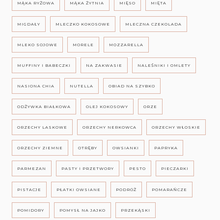
MĄKA RYŻOWA
MĄKA ŻYTNIA
MIĘSO
MIĘTA
MIGDAŁY
MLECZKO KOKOSOWE
MLECZNA CZEKOLADA
MLEKO SOJOWE
MORELE
MOZZARELLA
MUFFINY I BABECZKI
NA ZAKWASIE
NALEŚNIKI I OMLETY
NASIONA CHIA
NUTELLA
OBIAD NA SZYBKO
ODŻYWKA BIAŁKOWA
OLEJ KOKOSOWY
ORZE
ORZECHY LASKOWE
ORZECHY NERKOWCA
ORZECHY WŁOSKIE
ORZECHY ZIEMNE
OTRĘBY
OWSIANKI
PAPRYKA
PARMEZAN
PASTY I PRZETWORY
PESTO
PIECZARKI
PISTACJE
PŁATKI OWSIANE
PODRÓŻ
POMARAŃCZE
POMIDORY
POMYSŁ NA JAJKO
PRZEKĄSKI