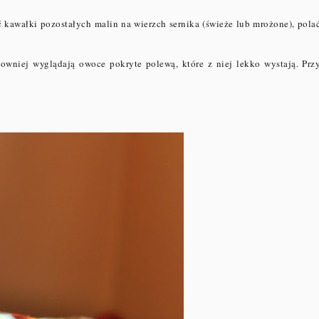
 kawałki pozostałych malin na wierzch sernika (świeże lub mrożone), pola
owniej wyglądają owoce pokryte polewą, które z niej lekko wystają. Prz