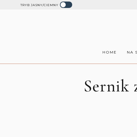
TRYB JASNY/CIEMNY
HOME
NA 
Sernik 