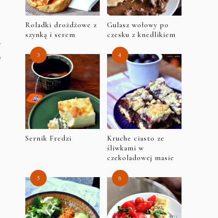
Roladki drożdżowe z
Gulasz wołowy po
szynką i serem
czesku z knedlikiem
y
e
Sernik Fredzi
Kruche ciasto ze
śliwkami w
czekoladowej masie