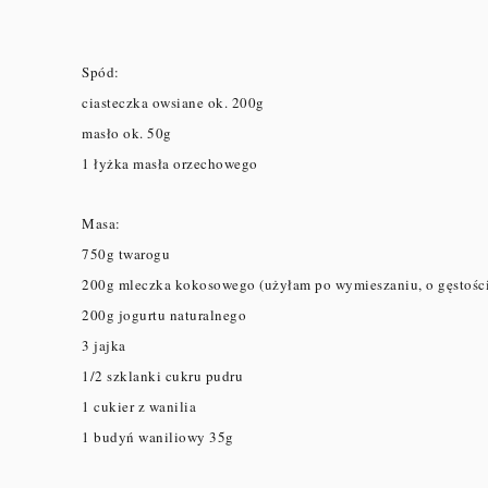
Spód:
ciasteczka owsiane ok. 200g
masło ok. 50g
1 łyżka masła orzechowego
Masa:
750g twarogu
200g mleczka kokosowego (użyłam po wymieszaniu, o gęstości
200g jogurtu naturalnego
3 jajka
1/2 szklanki cukru pudru
1 cukier z wanilia
1 budyń waniliowy 35g