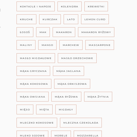
KOKTAJLE I NAPOJE
KOLENDRA
KREWETKI
ć
KRUCHE
KURCZAK
LATO
LEMON CURD
y
ŁOSOŚ
MAK
MAKARON
MAKARON RYŻOWY
MALINY
MANGO
MARCHEW
MASCARPONE
MASŁO MIGDAŁOWE
MASŁO ORZECHOWE
MĄKA GRYCZANA
MĄKA JAGLANA
MĄKA KOKOSOWA
MĄKA ORKISZOWA
MĄKA OWSIANA
MĄKA RYŻOWA
MĄKA ŻYTNIA
MIĘSO
MIĘTA
MIGDAŁY
MLECZKO KOKOSOWE
MLECZNA CZEKOLADA
MLEKO SOJOWE
MORELE
MOZZARELLA