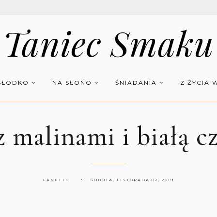
Taniec Smaku
SŁODKO
NA SŁONO
ŚNIADANIA
Z ŻYCIA 
z malinami i białą c
CANETTE
SOBOTA, LISTOPADA 02, 2019