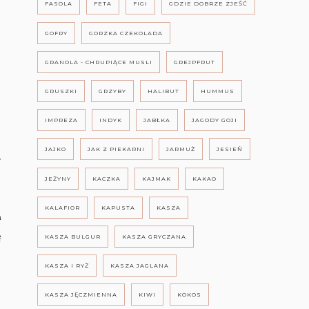
FASOLA
FETA
FIGI
GDZIE DOBRZE ZJEŚĆ
GOFRY
GORZKA CZEKOLADA
GRANOLA - CHRUPIĄCE MUSLI
GREJPFRUT
GRUSZKI
GRZYBY
HALIBUT
HUMMUS
IMPREZA
INDYK
JABŁKA
JAGODY GOJI
JAJKO
JAK Z PIEKARNI
JARMUŻ
JESIEŃ
y
JEŻYNY
KACZKA
KAJMAK
KAKAO
KALAFIOR
KAPUSTA
KASZA
a
ę
KASZA BULGUR
KASZA GRYCZANA
KASZA I RYŻ
KASZA JAGLANA
KASZA JĘCZMIENNA
KIWI
KOKOS