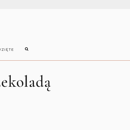
WZIĘTE
zekoladą