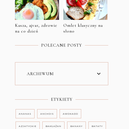
Kasza, ajvar, zdrowie
Omlet klasyczny na
na co dzień
słono
POLECANE POSTY
ARCHIWUM
ETYKIETY
ANANAS
ANCHOIS
AWOKADO
AZJATYCKIE
BAKŁAŻAN
BANANY
BATATY