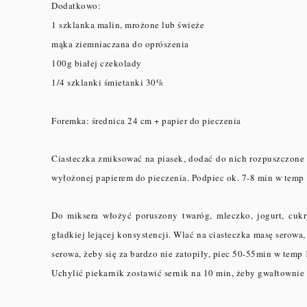
Dodatkowo:
1 szklanka malin, mrożone lub świeże
mąka ziemniaczana do oprószenia
100g białej czekolady
1/4 szklanki śmietanki 30%
Foremka: średnica 24 cm + papier do pieczenia
Ciasteczka zmiksować na piasek, dodać do nich rozpuszczone
wyłożonej papierem do pieczenia. Podpiec ok. 7-8 min w temp
Do miksera włożyć poruszony twaróg, mleczko, jogurt, cuk
gładkiej lejącej konsystencji. Wlać na ciasteczka masę serow
serowa, żeby się za bardzo nie zatopiły, piec 50-55min w temp
Uchylić piekarnik zostawić sernik na 10 min, żeby gwałtownie