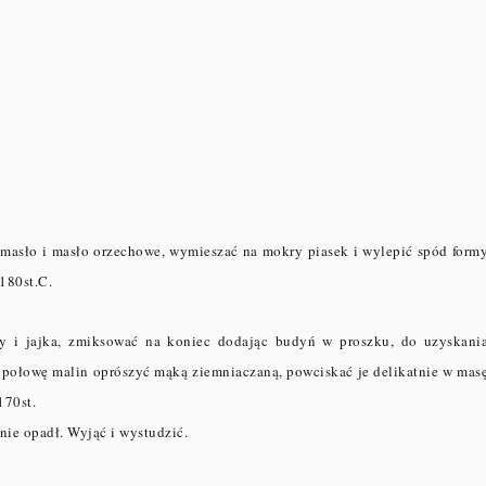
 masło i masło orzechowe, wymieszać na mokry piasek i wylepić spód form
 180st.C.
ry i jajka, zmiksować na koniec dodając budyń w proszku, do uzyskani
a, połowę malin oprószyć mąką ziemniaczaną, powciskać je delikatnie w mas
 170st.
 nie opadł. Wyjąć i wystudzić.