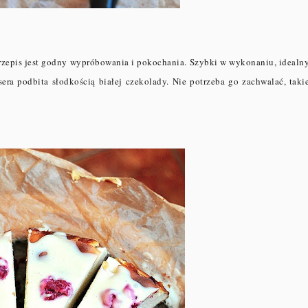
 przepis jest godny wypróbowania i pokochania. Szybki w wykonaniu, idealn
sera podbita słodkością białej czekolady. Nie potrzeba go zachwalać, taki