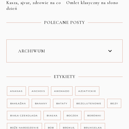
Kasza, ajvar, zdrowie na co
Omlet klasyczny na słono
dzień
POLECANE POSTY
ARCHIWUM
ETYKIETY
ANANAS
ANCHOIS
AWOKADO
AZJATYCKIE
BAKŁAŻAN
BANANY
BATATY
BEZGLUTENOWE
BEZY
BIAŁA CZEKOLADA
BIAŁKA
BOCZEK
BORÓWKI
BOŻE NARODZENIE
BÓB
BROKUŁ
BRUKSELKA