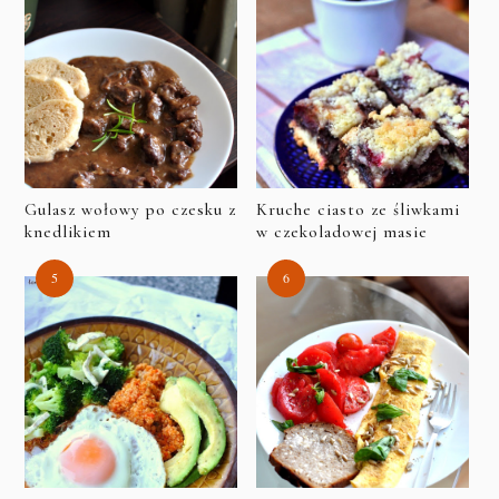
Gulasz wołowy po czesku z
Kruche ciasto ze śliwkami
knedlikiem
w czekoladowej masie