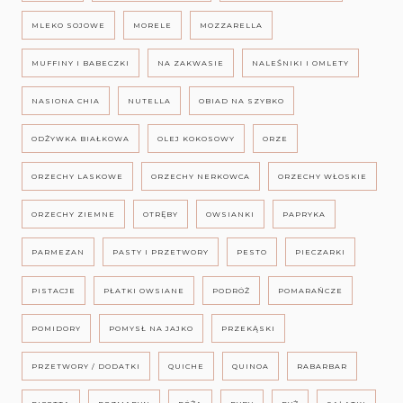
MLEKO SOJOWE
MORELE
MOZZARELLA
MUFFINY I BABECZKI
NA ZAKWASIE
NALEŚNIKI I OMLETY
NASIONA CHIA
NUTELLA
OBIAD NA SZYBKO
ODŻYWKA BIAŁKOWA
OLEJ KOKOSOWY
ORZE
ORZECHY LASKOWE
ORZECHY NERKOWCA
ORZECHY WŁOSKIE
ORZECHY ZIEMNE
OTRĘBY
OWSIANKI
PAPRYKA
PARMEZAN
PASTY I PRZETWORY
PESTO
PIECZARKI
PISTACJE
PŁATKI OWSIANE
PODRÓŻ
POMARAŃCZE
POMIDORY
POMYSŁ NA JAJKO
PRZEKĄSKI
PRZETWORY / DODATKI
QUICHE
QUINOA
RABARBAR