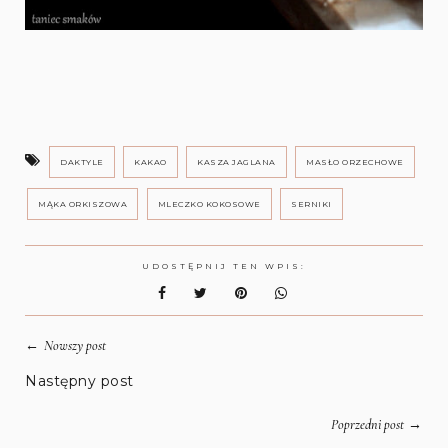
DAKTYLE
KAKAO
KASZA JAGLANA
MASŁO ORZECHOWE
MĄKA ORKISZOWA
MLECZKO KOKOSOWE
SERNIKI
UDOSTĘPNIJ TEN WPIS:
←
Nowszy post
Następny post
→
Poprzedni post