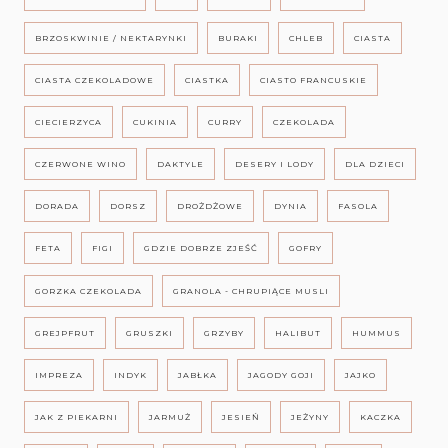
BRZOSKWINIE / NEKTARYNKI
BURAKI
CHLEB
CIASTA
CIASTA CZEKOLADOWE
CIASTKA
CIASTO FRANCUSKIE
CIECIERZYCA
CUKINIA
CURRY
CZEKOLADA
CZERWONE WINO
DAKTYLE
DESERY I LODY
DLA DZIECI
DORADA
DORSZ
DROŻDŻOWE
DYNIA
FASOLA
FETA
FIGI
GDZIE DOBRZE ZJEŚĆ
GOFRY
GORZKA CZEKOLADA
GRANOLA - CHRUPIĄCE MUSLI
GREJPFRUT
GRUSZKI
GRZYBY
HALIBUT
HUMMUS
IMPREZA
INDYK
JABŁKA
JAGODY GOJI
JAJKO
JAK Z PIEKARNI
JARMUŻ
JESIEŃ
JEŻYNY
KACZKA