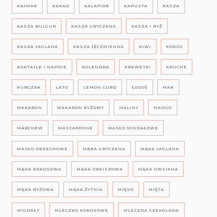
KAJMAK
KAKAO
KALAFIOR
KAPUSTA
KASZA
KASZA BULGUR
KASZA GRYCZANA
KASZA I RYŻ
KASZA JAGLANA
KASZA JĘCZMIENNA
KIWI
KOKOS
KOKTAJLE I NAPOJE
KOLENDRA
KREWETKI
KRUCHE
KURCZAK
LATO
LEMON CURD
ŁOSOŚ
MAK
MAKARON
MAKARON RYŻOWY
MALINY
MANGO
MARCHEW
MASCARPONE
MASŁO MIGDAŁOWE
MASŁO ORZECHOWE
MĄKA GRYCZANA
MĄKA JAGLANA
MĄKA KOKOSOWA
MĄKA ORKISZOWA
MĄKA OWSIANA
MĄKA RYŻOWA
MĄKA ŻYTNIA
MIĘSO
MIĘTA
MIGDAŁY
MLECZKO KOKOSOWE
MLECZNA CZEKOLADA