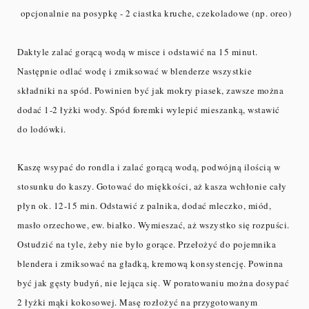
opcjonalnie na posypkę - 2 ciastka kruche, czekoladowe (np. oreo)
Daktyle zalać gorącą wodą w misce i odstawić na 15 minut.
Następnie odlać wodę i zmiksować w blenderze wszystkie
składniki na spód. Powinien być jak mokry piasek, zawsze można
dodać 1-2 łyżki wody. Spód foremki wylepić mieszanką, wstawić
do lodówki.
Kaszę wsypać do rondla i zalać gorącą wodą, podwójną ilością w
stosunku do kaszy. Gotować do miękkości, aż kasza wchłonie cały
płyn ok. 12-15 min. Odstawić z palnika, dodać mleczko, miód,
masło orzechowe, ew. białko. Wymieszać, aż wszystko się rozpuści.
Ostudzić na tyle, żeby nie było gorące. Przełożyć do pojemnika
blendera i zmiksować na gładką, kremową konsystencję. Powinna
być jak gęsty budyń, nie lejąca się. W poratowaniu można dosypać
2 łyżki mąki kokosowej. Masę rozłożyć na przygotowanym