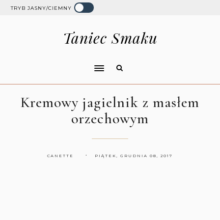
TRYB JASNY/CIEMNY
Taniec Smaku
Kremowy jagielnik z masłem
orzechowym
CANETTE
PIĄTEK, GRUDNIA 08, 2017