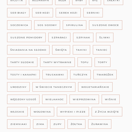
RICOTTA
ROZMARYN
RÓŻA
RYBY
RYŻ
SAŁATKI
SER BIAŁY
SER KOZI
SEREK KOZI
SERNIKI
SOCZEWICA
SOS SOJOWY
SPIRULINA
SUSZONE OWOCE
SUSZONE POMIDORY
SZPARAGI
SZPINAK
ŚLIWKI
ŚNIADANIA NA SŁODKO
ŚWIĘTA
TAHINI
TANIEC
TARTY SŁODKIE
TARTY WYTRAWNE
TOFU
TORTY
TOSTY I KANAPKI
TRUSKAWKI
TUŃCZYK
TWAROŻEK
URODZINY
W ŚWIECIE TANECZNYM
WEGETARIAŃSKIE
WĘDZONY ŁOSOŚ
WIELKANOC
WIEPRZOWINA
WIŚNIE
WŁOSKIE
WOŁOWINA
WYPIEKI I PIZZE
Z ŻYCIA WZIĘTE
ZIEMNIAKI
ZIMA
ZUPY
ŻÓŁTKA
ŻURAWINA