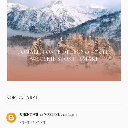
TONALE, PONTE DI LEGNO - CZYLI
WŁOSKIE STOKI I SMAKI
KOMENTARZE
UNKNOWN
20 WRZEŚNIA 2016 20:10
<3 <3 <3 <3 <3