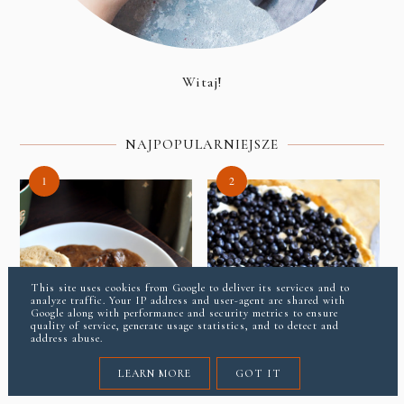
Witaj!
NAJPOPULARNIEJSZE
This site uses cookies from Google to deliver its services and to
analyze traffic. Your IP address and user-agent are shared with
Google along with performance and security metrics to ensure
quality of service, generate usage statistics, and to detect and
address abuse.
Gulasz wołowy po czesku z
Tarta z mascarpone i
LEARN MORE
GOT IT
knedlikiem
jagodami