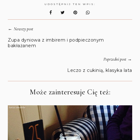
UDOSTĘPNIJ TEN WPIS:
←
Nowszy post
Zupa dyniowa z imbirem i podpieczonym
bakłażanem
→
Poprzedni post
Leczo z cukinią, klasyka lata
Może zainteresuje Cię też: