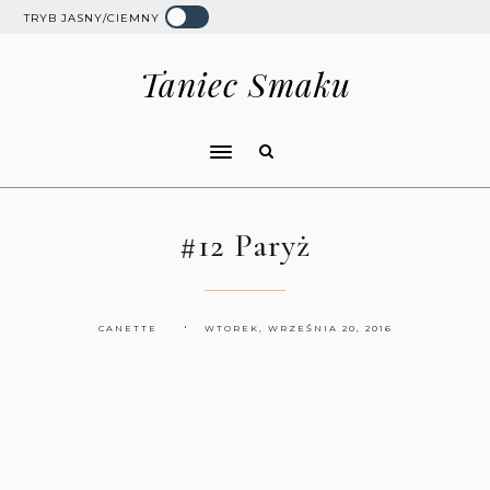
TRYB JASNY/CIEMNY
Taniec Smaku
#12 Paryż
CANETTE
WTOREK, WRZEŚNIA 20, 2016