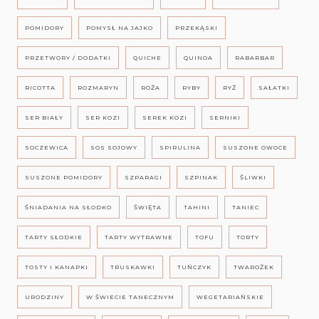
POMIDORY
POMYSŁ NA JAJKO
PRZEKĄSKI
PRZETWORY / DODATKI
QUICHE
QUINOA
RABARBAR
RICOTTA
ROZMARYN
RÓŻA
RYBY
RYŻ
SAŁATKI
SER BIAŁY
SER KOZI
SEREK KOZI
SERNIKI
SOCZEWICA
SOS SOJOWY
SPIRULINA
SUSZONE OWOCE
SUSZONE POMIDORY
SZPARAGI
SZPINAK
ŚLIWKI
ŚNIADANIA NA SŁODKO
ŚWIĘTA
TAHINI
TANIEC
TARTY SŁODKIE
TARTY WYTRAWNE
TOFU
TORTY
TOSTY I KANAPKI
TRUSKAWKI
TUŃCZYK
TWAROŻEK
URODZINY
W ŚWIECIE TANECZNYM
WEGETARIAŃSKIE