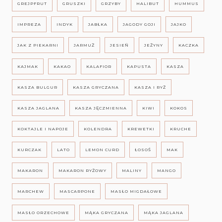
GREJPFRUT
GRUSZKI
GRZYBY
HALIBUT
HUMMUS
IMPREZA
INDYK
JABŁKA
JAGODY GOJI
JAJKO
JAK Z PIEKARNI
JARMUŻ
JESIEŃ
JEŻYNY
KACZKA
KAJMAK
KAKAO
KALAFIOR
KAPUSTA
KASZA
KASZA BULGUR
KASZA GRYCZANA
KASZA I RYŻ
KASZA JAGLANA
KASZA JĘCZMIENNA
KIWI
KOKOS
KOKTAJLE I NAPOJE
KOLENDRA
KREWETKI
KRUCHE
KURCZAK
LATO
LEMON CURD
ŁOSOŚ
MAK
MAKARON
MAKARON RYŻOWY
MALINY
MANGO
MARCHEW
MASCARPONE
MASŁO MIGDAŁOWE
MASŁO ORZECHOWE
MĄKA GRYCZANA
MĄKA JAGLANA