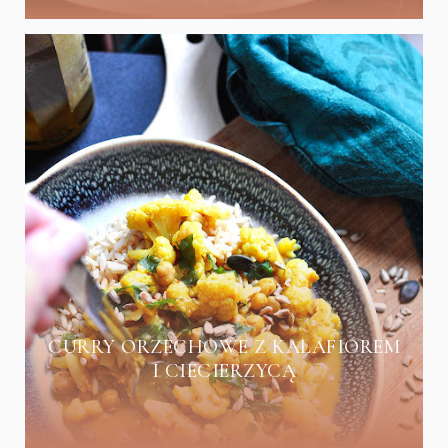
CURRY ORZECHOWE Z KALAFIOREM
I CIECIERZYCĄ