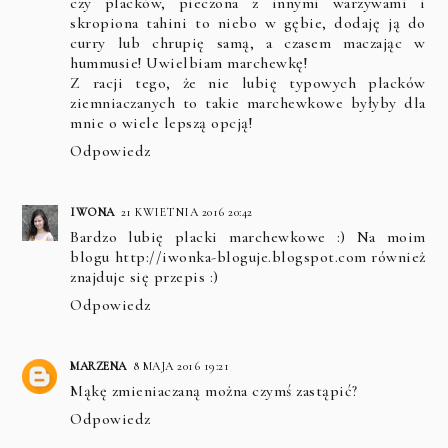
czy placków, pieczona z innymi warzywami i
skropiona tahini to niebo w gębie, dodaję ją do
curry lub chrupię samą, a czasem maczając w
hummusie! Uwielbiam marchewkę!
Z racji tego, że nie lubię typowych placków
ziemniaczanych to takie marchewkowe byłyby dla
mnie o wiele lepszą opcją!
Odpowiedz
IWONA
21 KWIETNIA 2016 20:42
Bardzo lubię placki marchewkowe :) Na moim
blogu http://iwonka-bloguje.blogspot.com również
znajduje się przepis :)
Odpowiedz
MARZENA
8 MAJA 2016 19:21
Mąkę zmieniaczaną można czymś zastąpić?
Odpowiedz