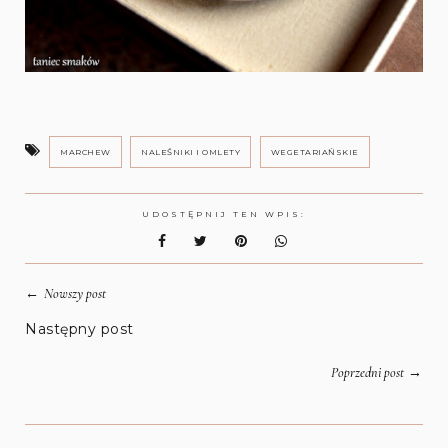
MARCHEW
NALEŚNIKI I OMLETY
WEGETARIAŃSKIE
UDOSTĘPNIJ TEN WPIS:
←
Nowszy post
Następny post
→
Poprzedni post