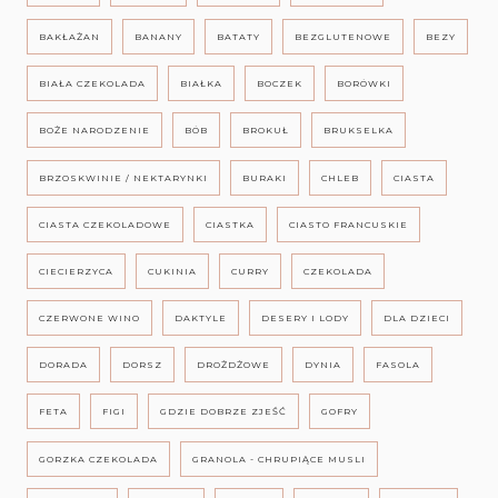
BAKŁAŻAN
BANANY
BATATY
BEZGLUTENOWE
BEZY
BIAŁA CZEKOLADA
BIAŁKA
BOCZEK
BORÓWKI
BOŻE NARODZENIE
BÓB
BROKUŁ
BRUKSELKA
BRZOSKWINIE / NEKTARYNKI
BURAKI
CHLEB
CIASTA
CIASTA CZEKOLADOWE
CIASTKA
CIASTO FRANCUSKIE
CIECIERZYCA
CUKINIA
CURRY
CZEKOLADA
CZERWONE WINO
DAKTYLE
DESERY I LODY
DLA DZIECI
DORADA
DORSZ
DROŻDŻOWE
DYNIA
FASOLA
FETA
FIGI
GDZIE DOBRZE ZJEŚĆ
GOFRY
GORZKA CZEKOLADA
GRANOLA - CHRUPIĄCE MUSLI