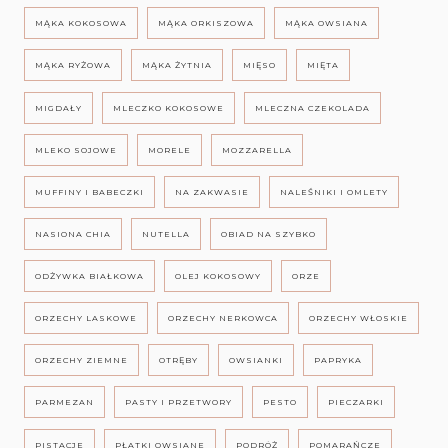
MĄKA KOKOSOWA
MĄKA ORKISZOWA
MĄKA OWSIANA
MĄKA RYŻOWA
MĄKA ŻYTNIA
MIĘSO
MIĘTA
MIGDAŁY
MLECZKO KOKOSOWE
MLECZNA CZEKOLADA
MLEKO SOJOWE
MORELE
MOZZARELLA
MUFFINY I BABECZKI
NA ZAKWASIE
NALEŚNIKI I OMLETY
NASIONA CHIA
NUTELLA
OBIAD NA SZYBKO
ODŻYWKA BIAŁKOWA
OLEJ KOKOSOWY
ORZE
ORZECHY LASKOWE
ORZECHY NERKOWCA
ORZECHY WŁOSKIE
ORZECHY ZIEMNE
OTRĘBY
OWSIANKI
PAPRYKA
PARMEZAN
PASTY I PRZETWORY
PESTO
PIECZARKI
PISTACJE
PŁATKI OWSIANE
PODRÓŻ
POMARAŃCZE