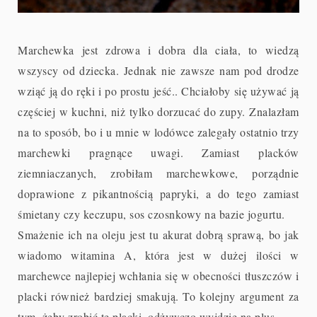
Marchewka jest zdrowa i dobra dla ciała, to wiedzą
wszyscy od dziecka. Jednak nie zawsze nam pod drodze
wziąć ją do ręki i po prostu jeść.. Chciałoby się używać ją
częściej w kuchni, niż tylko dorzucać do zupy. Znalazłam
na to sposób, bo i u mnie w lodówce zalegały ostatnio trzy
marchewki pragnące uwagi. Zamiast placków
ziemniaczanych, zrobiłam marchewkowe, porządnie
doprawione z pikantnością papryki, a do tego zamiast
śmietany czy keczupu, sos czosnkowy na bazie jogurtu.
Smażenie ich na oleju jest tu akurat dobrą sprawą, bo jak
wiadomo witamina A, która jest w dużej ilości w
marchewce najlepiej wchłania się w obecności tłuszczów i
placki również bardziej smakują. To kolejny argument za
tym, żeby zrobić te placki, odżywczo wyjdzie na plus.