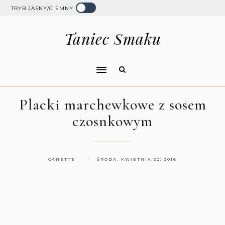
TRYB JASNY/CIEMNY
Taniec Smaku
Placki marchewkowe z sosem
czosnkowym
CANETTE
ŚRODA, KWIETNIA 20, 2016