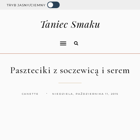
TRYB JASNY/CIEMNY
Taniec Smaku
Paszteciki z soczewicą i serem
CANETTE
NIEDZIELA, PAŹDZIERNIKA 11, 2015