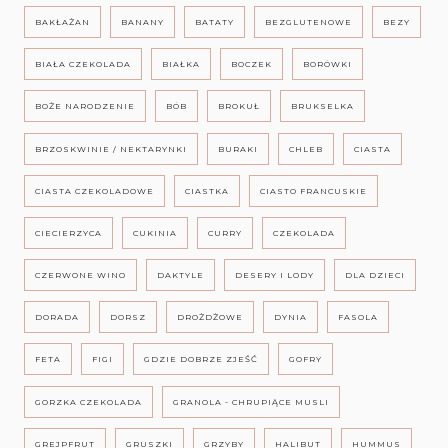
BAKŁAŻAN
BANANY
BATATY
BEZGLUTENOWE
BEZY
BIAŁA CZEKOLADA
BIAŁKA
BOCZEK
BORÓWKI
BOŻE NARODZENIE
BÓB
BROKUŁ
BRUKSELKA
BRZOSKWINIE / NEKTARYNKI
BURAKI
CHLEB
CIASTA
CIASTA CZEKOLADOWE
CIASTKA
CIASTO FRANCUSKIE
CIECIERZYCA
CUKINIA
CURRY
CZEKOLADA
CZERWONE WINO
DAKTYLE
DESERY I LODY
DLA DZIECI
DORADA
DORSZ
DROŻDŻOWE
DYNIA
FASOLA
FETA
FIGI
GDZIE DOBRZE ZJEŚĆ
GOFRY
GORZKA CZEKOLADA
GRANOLA - CHRUPIĄCE MUSLI
GREJPFRUT
GRUSZKI
GRZYBY
HALIBUT
HUMMUS