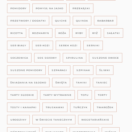
POMIDORY
POMYSŁ NA JAJKO
PRZEKĄSKI
PRZETWORY / DODATKI
QUICHE
QUINOA
RABARBAR
RICOTTA
ROZMARYN
RÓŻA
RYBY
RYŻ
SAŁATKI
SER BIAŁY
SER KOZI
SEREK KOZI
SERNIKI
SOCZEWICA
SOS SOJOWY
SPIRULINA
SUSZONE OWOCE
SUSZONE POMIDORY
SZPARAGI
SZPINAK
ŚLIWKI
ŚNIADANIA NA SŁODKO
ŚWIĘTA
TAHINI
TANIEC
TARTY SŁODKIE
TARTY WYTRAWNE
TOFU
TORTY
TOSTY I KANAPKI
TRUSKAWKI
TUŃCZYK
TWAROŻEK
URODZINY
W ŚWIECIE TANECZNYM
WEGETARIAŃSKIE