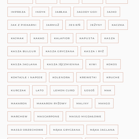
IMPREZA
INDYK
JABŁKA
JAGODY GOJI
JAJKO
JAK Z PIEKARNI
JARMUŻ
JESIEŃ
JEŻYNY
KACZKA
KAJMAK
KAKAO
KALAFIOR
KAPUSTA
KASZA
KASZA BULGUR
KASZA GRYCZANA
KASZA I RYŻ
KASZA JAGLANA
KASZA JĘCZMIENNA
KIWI
KOKOS
KOKTAJLE I NAPOJE
KOLENDRA
KREWETKI
KRUCHE
KURCZAK
LATO
LEMON CURD
ŁOSOŚ
MAK
MAKARON
MAKARON RYŻOWY
MALINY
MANGO
MARCHEW
MASCARPONE
MASŁO MIGDAŁOWE
MASŁO ORZECHOWE
MĄKA GRYCZANA
MĄKA JAGLANA