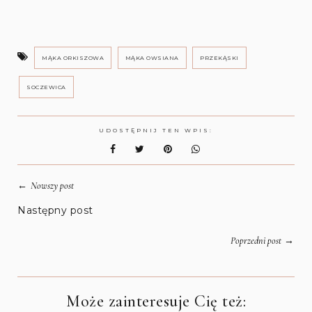
MĄKA ORKISZOWA
MĄKA OWSIANA
PRZEKĄSKI
SOCZEWICA
UDOSTĘPNIJ TEN WPIS:
←
Nowszy post
Następny post
→
Poprzedni post
Może zainteresuje Cię też: