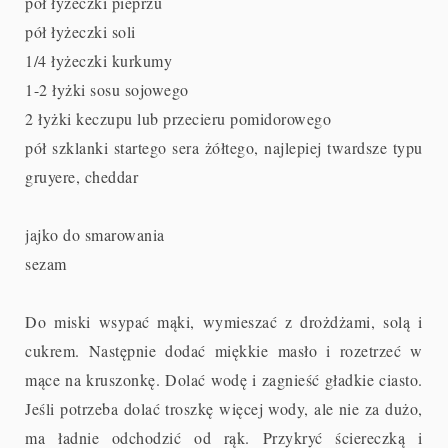
pół łyżeczki pieprzu
pół łyżeczki soli
1/4 łyżeczki kurkumy
1-2 łyżki sosu sojowego
2 łyżki keczupu lub przecieru pomidorowego
pół szklanki startego sera żółtego, najlepiej twardsze typu
gruyere, cheddar
jajko do smarowania
sezam
Do miski wsypać mąki, wymieszać z drożdżami, solą i
cukrem. Następnie dodać miękkie masło i rozetrzeć w
mące na kruszonkę. Dolać wodę i zagnieść gładkie ciasto.
Jeśli potrzeba dolać troszkę więcej wody, ale nie za dużo,
ma ładnie odchodzić od rąk. Przykryć ściereczką i