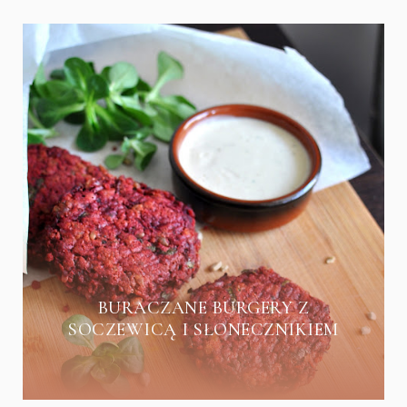
BURACZANE BURGERY Z
SOCZEWICĄ I SŁONECZNIKIEM