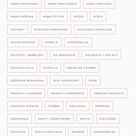
MĄKA KOKOSOWA
MĄKA ORKISZOWA
MĄKA OWSIANA
MĄKA RYŻOWA
MĄKA ŻYTNIA
MIĘSO
MIĘTA
MIGDAŁY
MLECZKO KOKOSOWE
MLECZNA CZEKOLADA
MLEKO SOJOWE
MORELE
MOZZARELLA
MUFFINY I BABECZKI
NA ZAKWASIE
NALEŚNIKI I OMLETY
NASIONA CHIA
NUTELLA
OBIAD NA SZYBKO
ODŻYWKA BIAŁKOWA
OLEJ KOKOSOWY
ORZE
ORZECHY LASKOWE
ORZECHY NERKOWCA
ORZECHY WŁOSKIE
ORZECHY ZIEMNE
OTRĘBY
OWSIANKI
PAPRYKA
PARMEZAN
PASTY I PRZETWORY
PESTO
PIECZARKI
PISTACJE
PŁATKI OWSIANE
PODRÓŻ
POMARAŃCZE