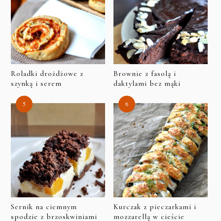
Roladki drożdżowe z
Brownie z fasolą i
szynką i serem
daktylami bez mąki
Sernik na ciemnym
Kurczak z pieczarkami i
spodzie z brzoskwiniami
mozzarellą w cieście