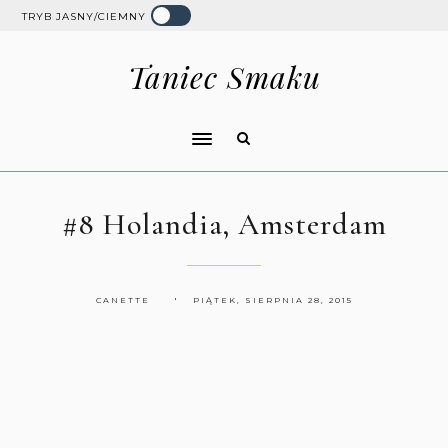
TRYB JASNY/CIEMNY
Taniec Smaku
#8 Holandia, Amsterdam
CANETTE
PIĄTEK, SIERPNIA 28, 2015