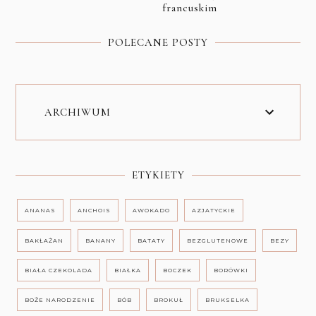
francuskim
POLECANE POSTY
ARCHIWUM
ETYKIETY
ANANAS
ANCHOIS
AWOKADO
AZJATYCKIE
BAKŁAŻAN
BANANY
BATATY
BEZGLUTENOWE
BEZY
BIAŁA CZEKOLADA
BIAŁKA
BOCZEK
BORÓWKI
BOŻE NARODZENIE
BÓB
BROKUŁ
BRUKSELKA