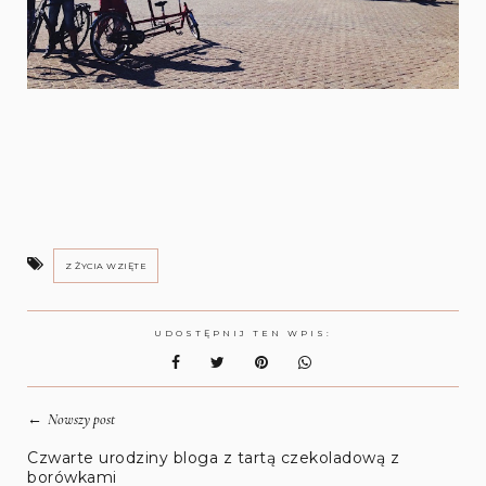
Z ŻYCIA WZIĘTE
UDOSTĘPNIJ TEN WPIS:
←
Nowszy post
Czwarte urodziny bloga z tartą czekoladową z
borówkami