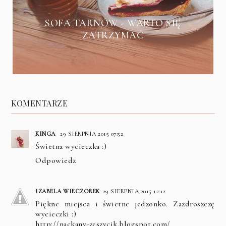
SOFA TARNÓW - WARTO SIĘ
ZATRZYMAĆ
KOMENTARZE
KINGA
29 SIERPNIA 2015 07:52
Świetna wycieczka :)
Odpowiedz
IZABELA WIECZOREK
29 SIERPNIA 2015 12:12
Piękne miejsca i świetne jedzonko. Zazdroszczę
wycieczki :)
http://nackany-zeszycik.blogspot.com/