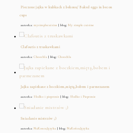
Pieczone jajka w kubkach z bekonu/ Baked eggs in becon
cups
autorka:
mysimplecuisine
| blog:
My simple cuisine
Clafoutis z truskawkami
autorka:
Choochla
| blog:
Choochla
Jajka zapiekane z boczkiem,miętą,bobem i parmezanem
autorka:
Słodko i pieprznie
| blog:
Słodko i Pieprznie
Sniadanie mistrzów ;)
autorka:
NaKoncuJęzyka
| blog:
NaKońcuJęzyka