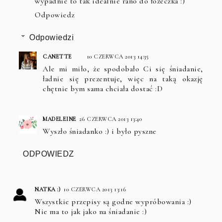
wypadnie to tak idealnie rano do łóżeczka :)
Odpowiedz
Odpowiedzi
CANETTE
10 CZERWCA 2013 14:35
Ale mi miło, że spodobało Ci się śniadanie,
ładnie się prezentuje, więc na taką okazję
chętnie bym sama chciała dostać :D
MADELEINE
26 CZERWCA 2013 13:40
Wyszło śniadanko :) i było pyszne
ODPOWIEDZ
NATKA :)
10 CZERWCA 2013 13:16
Wszystkie przepisy są godne wypróbowania :)
Nie ma to jak jako na śniadanie :)