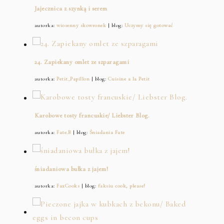
Jajecznica z szynką i serem
autorka:
wiosenny skowronek
| blog:
Uczymy się gotować
24. Zapiekany omlet ze szparagami
autorka:
Petit_Papillon
| blog:
Cuisine a la Petit
Karobowe tosty francuskie/ Liebster Blog.
autorka:
Fate.B
| blog:
Śniadania Fate
śniadaniowa bułka z jajem!
autorka:
FaxCooks
| blog:
faksiu cook, please!