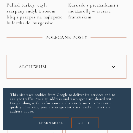
Pulled turkey, czyli
Kurczak z pieczarkami i
szarpany indyk z sosem
mozzarellą w cieście
bbq i przepis na najlepsze
francuskim
bułeczki do burgerów
POLECANE POSTY
ARCHIWUM
ETYKIETY
This site uses cookies from Google to deliver its services and to
analyze traffic. Your IP address and user-agent are shared with
Google along with performance and security metrics to ensure
quality of service, generate usage statistics, and to detect and
ANANAS
ANCHOIS
AWOKADO
AZJATYCKIE
address abuse.
BAKŁAŻAN
BANANY
BATATY
BEZGLUTENOWE
BEZY
LEARN MORE
GOT IT