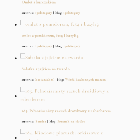
Omlet z kurczakiem
autorka:
ipobitegary
| blog:
ipobitegary
omlet z pomidorem, fetą i bazylią
autorka:
ipobitegary
| blog:
ipobitegary
Sałatka z jajkiem na twardo
autorka:
kasiuniak86
| blog:
Wśród kuchennych marzeń
185. Pełnoziarnisty racuch drożdżowy z rabarbarem
autorka:
Sandra
| blog:
Poranek na słodko