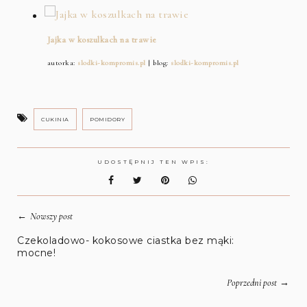
Jajka w koszulkach na trawie
autorka:
slodki-kompromis.pl
| blog:
slodki-kompromis.pl
CUKINIA
POMIDORY
UDOSTĘPNIJ TEN WPIS:
←
Nowszy post
Czekoladowo- kokosowe ciastka bez mąki:
mocne!
→
Poprzedni post