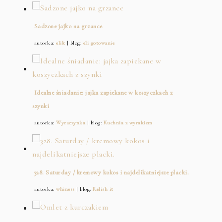
Sadzone jajko na grzance
autorka:
elik
| blog:
eli gotowanie
Idealne śniadanie: jajka zapiekane w koszyczkach z
szynki
autorka:
Wyraczynka
| blog:
Kuchnia z wyrakiem
328. Saturday / kremowy kokos i najdelikatniejsze placki.
autorka:
whiness
| blog:
Relish it