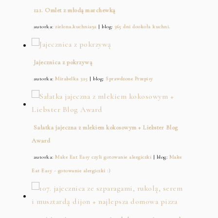
121. Omlet z młodą marchewką
autorka:
zielona.kuchnia92
| blog:
365 dni dookoła kuchni.
Jajecznica z pokrzywą
autorka:
Mirabelka 325
| blog:
Sprawdzone Przepisy
Sałatka jajeczna z mlekiem kokosowym + Liebster Blog
Award
autorka:
Make Eat Easy czyli gotowanie alergiczki
| blog:
Make
Eat Easy - gotowanie alergiczki :)