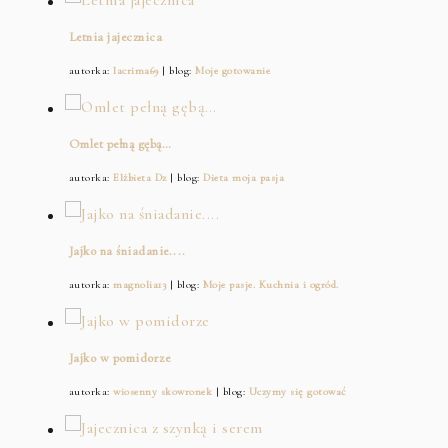
Letnia jajecznica
autorka:
lacrima69
| blog:
Moje gotowanie
Omlet pełną gębą…
autorka:
Elżbieta Dz
| blog:
Dieta moja pasja
Jajko na śniadanie....
autorka:
magnolia13
| blog:
Moje pasje. Kuchnia i ogród.
Jajko w pomidorze
autorka:
wiosenny skowronek
| blog:
Uczymy się gotować