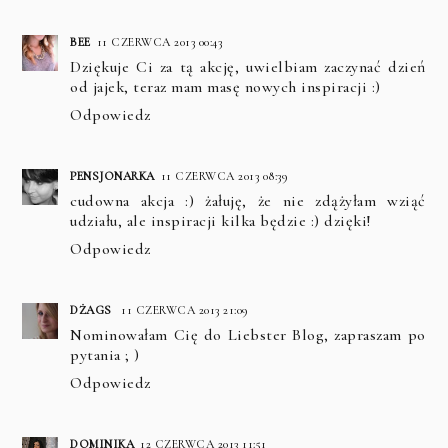
BEE
11 CZERWCA 2013 00:43
Dziękuje Ci za tą akcję, uwielbiam zaczynać dzień
od jajek, teraz mam masę nowych inspiracji :)
Odpowiedz
PENSJONARKA
11 CZERWCA 2013 08:39
cudowna akcja :) żałuję, że nie zdążyłam wziąć
udziału, ale inspiracji kilka będzie :) dzięki!
Odpowiedz
DŻAGS
11 CZERWCA 2013 21:09
Nominowałam Cię do Liebster Blog, zapraszam po
pytania ; )
Odpowiedz
DOMINIKA
12 CZERWCA 2013 11:51