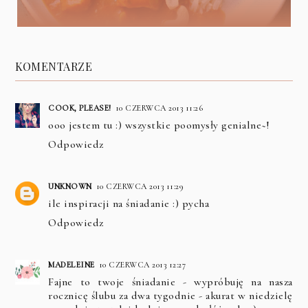
KOMENTARZE
COOK, PLEASE!
10 CZERWCA 2013 11:26
ooo jestem tu :) wszystkie poomysły genialne~!
Odpowiedz
UNKNOWN
10 CZERWCA 2013 11:29
ile inspiracji na śniadanie :) pycha
Odpowiedz
MADELEINE
10 CZERWCA 2013 12:27
Fajne to twoje śniadanie - wypróbuję na nasza
rocznicę ślubu za dwa tygodnie - akurat w niedzielę