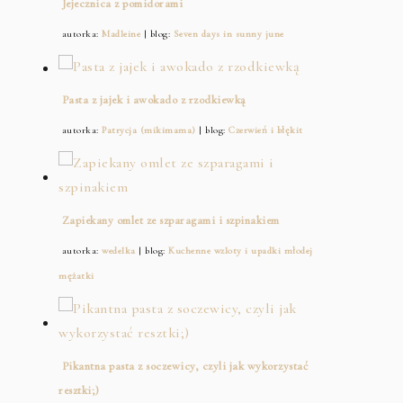
Jejecznica z pomidorami
autorka:
Madleine
| blog:
Seven days in sunny june
Pasta z jajek i awokado z rzodkiewką
autorka:
Patrycja (mikimama)
| blog:
Czerwień i błękit
Zapiekany omlet ze szparagami i szpinakiem
autorka:
wedelka
| blog:
Kuchenne wzloty i upadki młodej
mężatki
Pikantna pasta z soczewicy, czyli jak wykorzystać
resztki;)