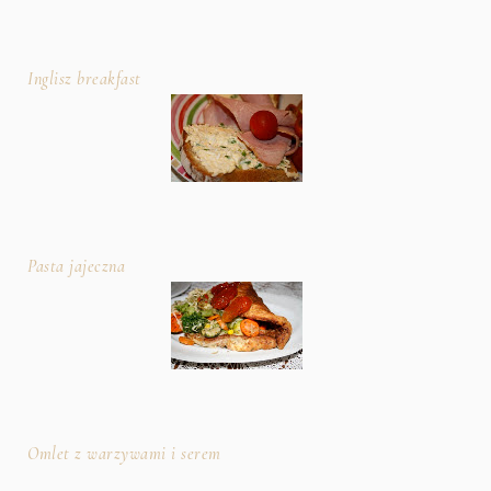
Inglisz breakfast
Pasta jajeczna
Omlet z warzywami i serem