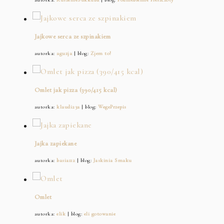
Jajkowe serca ze szpinakiem
autorka:
aguzja
| blog:
Zjem to!
Omlet jak pizza (390/415 kcal)
autorka:
klaudi23a
| blog:
WegePrzepis
Jajka zapiekane
autorka:
basia112
| blog:
Jaskinia Smaku
Omlet
autorka:
elik
| blog:
eli gotowanie