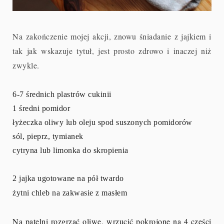
Na zakończenie mojej akcji, znowu śniadanie z jajkiem i
tak jak wskazuje tytuł, jest prosto zdrowo i inaczej niż
zwykle.
6-7 średnich plastrów cukinii
1 średni pomidor
łyżeczka oliwy lub oleju spod suszonych pomidorów
sól, pieprz, tymianek
cytryna lub limonka do skropienia
2 jajka ugotowane na pół twardo
żytni chleb na zakwasie z masłem
Na patelni rozgrzać oliwę, wrzucić pokrojone na 4 części