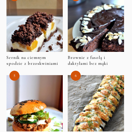
Sernik na ciemnym
Brownie z fasolą i
spodzie z brzoskwiniami
daktylami bez mąki