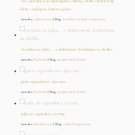
107. jajecznica ze szparagami, rukolą, serem i musztardą
dijon + najlepsza domowa pizza
autorka:
sailor_loony
| blog:
breakfast & food inspirations
Grzanka na jajku.....z ulubionymi dodatkami na słodko
autorka:
Barbra66
| blog:
przepisownia Barbry
pasta szpinakowo- jajeczna....
autorka:
Barbra66
| blog:
przepisownia Barbry
Jajko na szpinaku z ricottą
autorka:
blackberry30
| blog:
razdwatrzygotujity