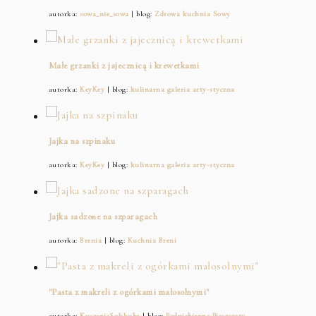
autorka:
sowa_nie_sowa
| blog:
Zdrowa kuchnia Sowy
Małe grzanki z jajecznicą i krewetkami
autorka:
KeyKey
| blog:
kulinarna galeria arty-styczna
Jajka na szpinaku
autorka:
KeyKey
| blog:
kulinarna galeria arty-styczna
Jajka sadzone na szparagach
autorka:
Brenia
| blog:
Kuchnia Breni
"Pasta z makreli z ogórkami małosolnymi"
autorka:
KuszenieSukkuba
| blog:
Podniebienne Pieszczoty