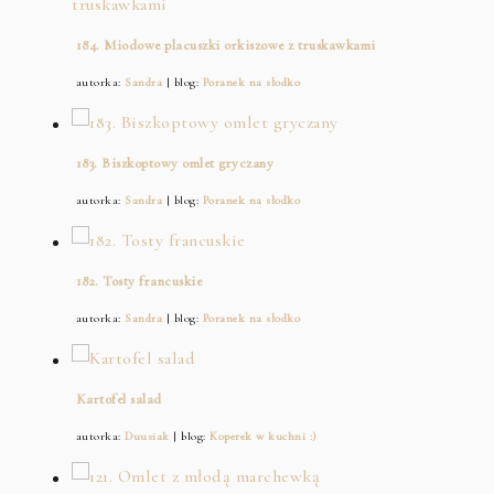
184. Miodowe placuszki orkiszowe z truskawkami
autorka:
Sandra
| blog:
Poranek na słodko
183. Biszkoptowy omlet gryczany
autorka:
Sandra
| blog:
Poranek na słodko
182. Tosty francuskie
autorka:
Sandra
| blog:
Poranek na słodko
Kartofel salad
autorka:
Duusiak
| blog:
Koperek w kuchni :)