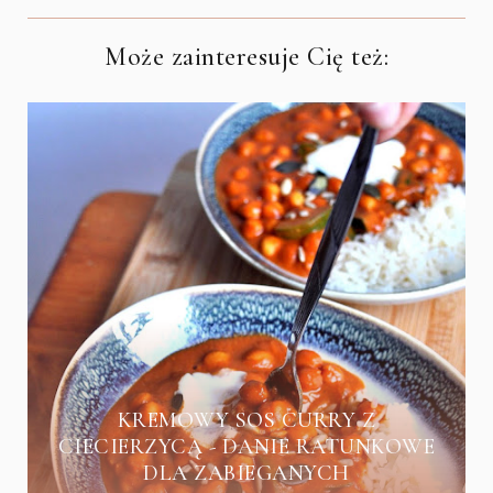
Może zainteresuje Cię też:
KREMOWY SOS CURRY Z
CIECIERZYCĄ - DANIE RATUNKOWE
DLA ZABIEGANYCH