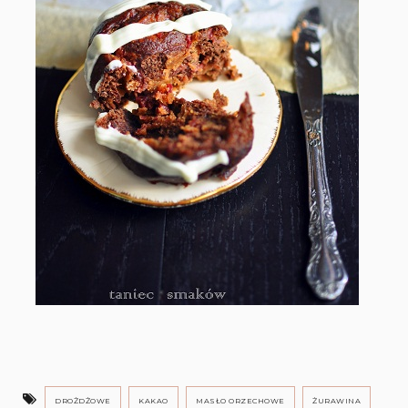
DROŻDŻOWE
KAKAO
MASŁO ORZECHOWE
ŻURAWINA