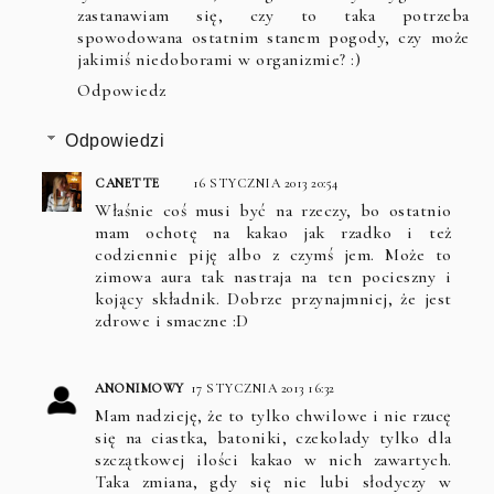
zastanawiam się, czy to taka potrzeba
spowodowana ostatnim stanem pogody, czy może
jakimiś niedoborami w organizmie? :)
Odpowiedz
Odpowiedzi
CANETTE
16 STYCZNIA 2013 20:54
Właśnie coś musi być na rzeczy, bo ostatnio
mam ochotę na kakao jak rzadko i też
codziennie piję albo z czymś jem. Może to
zimowa aura tak nastraja na ten pocieszny i
kojący składnik. Dobrze przynajmniej, że jest
zdrowe i smaczne :D
ANONIMOWY
17 STYCZNIA 2013 16:32
Mam nadzieję, że to tylko chwilowe i nie rzucę
się na ciastka, batoniki, czekolady tylko dla
szczątkowej ilości kakao w nich zawartych.
Taka zmiana, gdy się nie lubi słodyczy w