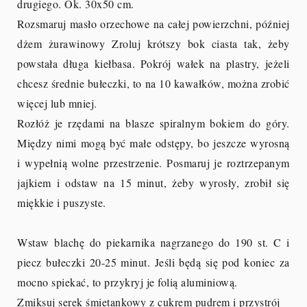
drugiego. Ok. 30x50 cm.
Rozsmaruj masło orzechowe na całej powierzchni, później
dżem żurawinowy Zroluj krótszy bok ciasta tak, żeby
powstała długa kiełbasa. Pokrój wałek na plastry, jeżeli
chcesz średnie bułeczki, to na 10 kawałków, można zrobić
więcej lub mniej.
Rozłóż je rzędami na blasze spiralnym bokiem do góry.
Między nimi mogą być małe odstępy, bo jeszcze wyrosną
i wypełnią wolne przestrzenie. Posmaruj je roztrzepanym
jajkiem i odstaw na 15 minut, żeby wyrosły, zrobił się
miękkie i puszyste.
Wstaw blachę do piekarnika nagrzanego do 190 st. C i
piecz bułeczki 20-25 minut. Jeśli będą się pod koniec za
mocno spiekać, to przykryj je folią aluminiową.
Zmiksuj serek śmietankowy z cukrem pudrem i przystrój