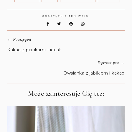
UDOSTĘPNIJ TEN WPIS:
←
Nowszy post
Kakao z piankami - ideał
→
Poprzedni post
Owsianka z jabłkiem i kakao
Może zainteresuje Cię też: