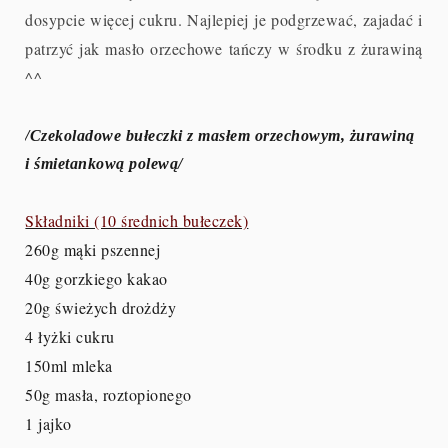
dosypcie więcej cukru. Najlepiej je podgrzewać, zajadać i
patrzyć jak masło orzechowe tańczy w środku z żurawiną
^^
/Czekoladowe bułeczki z masłem orzechowym, żurawiną
i śmietankową polewą/
Składniki (10 średnich bułeczek)
260g mąki pszennej
40g gorzkiego kakao
20g świeżych drożdży
4 łyżki cukru
150ml mleka
50g masła, roztopionego
1 jajko