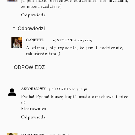
ja jem masło orzechowe codziennie, nie myślałam,
ze można rzadziej :(
Odpowiedz
Odpowiedzi
CANETTE
15 STYCZNIA 2013 12:49
A zdarzają się tygodnie, że jem i codziennie,
tak uśredniłam ;)
ODPOWIEDZ
ANONIMOWY
15 STYCZNIA 2013 12:48
Pycha! Pycha! Muszę kupić masło orzechowe i piec
:D
Mostownica
Odpowiedz