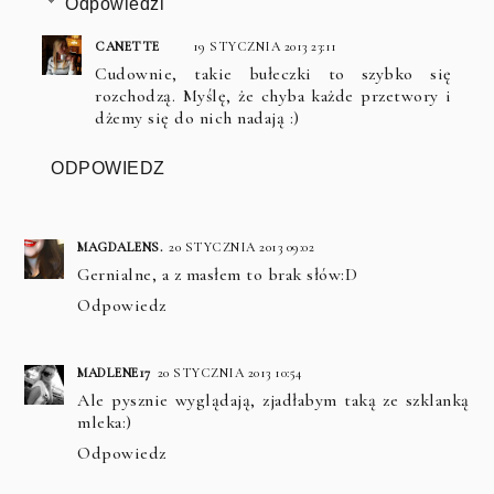
Odpowiedzi
CANETTE
19 STYCZNIA 2013 23:11
Cudownie, takie bułeczki to szybko się
rozchodzą. Myślę, że chyba każde przetwory i
dżemy się do nich nadają :)
ODPOWIEDZ
MAGDALENS.
20 STYCZNIA 2013 09:02
Gernialne, a z masłem to brak słów:D
Odpowiedz
MADLENE17
20 STYCZNIA 2013 10:54
Ale pysznie wyglądają, zjadłabym taką ze szklanką
mleka:)
Odpowiedz