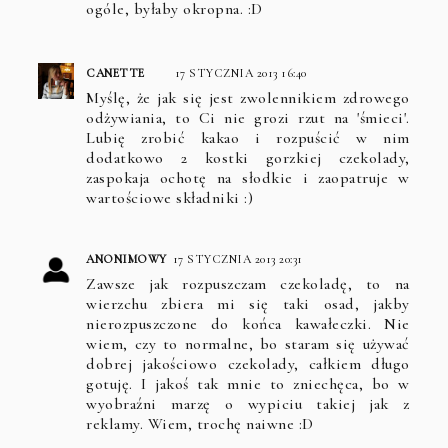
ogóle, byłaby okropna. :D
CANETTE
17 STYCZNIA 2013 16:40
Myślę, że jak się jest zwolennikiem zdrowego
odżywiania, to Ci nie grozi rzut na 'śmieci'.
Lubię zrobić kakao i rozpuścić w nim
dodatkowo 2 kostki gorzkiej czekolady,
zaspokaja ochotę na słodkie i zaopatruje w
wartościowe składniki :)
ANONIMOWY
17 STYCZNIA 2013 20:31
Zawsze jak rozpuszczam czekoladę, to na
wierzchu zbiera mi się taki osad, jakby
nierozpuszczone do końca kawałeczki. Nie
wiem, czy to normalne, bo staram się używać
dobrej jakościowo czekolady, całkiem długo
gotuję. I jakoś tak mnie to zniechęca, bo w
wyobraźni marzę o wypiciu takiej jak z
reklamy. Wiem, trochę naiwne :D