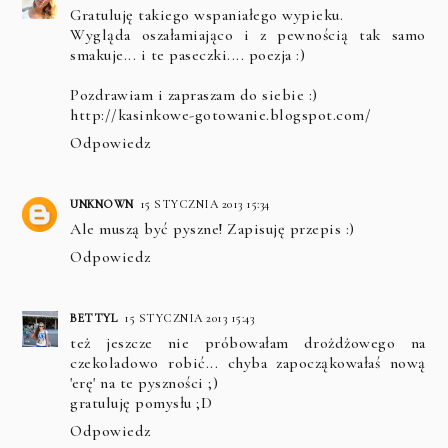
Gratuluję takiego wspaniałego wypieku.
Wygląda oszałamiająco i z pewnością tak samo
smakuje... i te paseczki.... poezja :)
Pozdrawiam i zapraszam do siebie :)
http://kasinkowe-gotowanie.blogspot.com/
Odpowiedz
UNKNOWN
15 STYCZNIA 2013 15:34
Ale muszą być pyszne! Zapisuję przepis :)
Odpowiedz
BETTYL
15 STYCZNIA 2013 15:43
też jeszcze nie próbowałam drożdżowego na
czekoladowo robić... chyba zapocząkowałaś nową
'erę' na te pyszności ;)
gratuluję pomysłu ;D
Odpowiedz