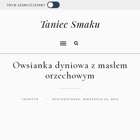
TRYB JASNY/CIEMNY
Taniec Smaku
Owsianka dyniowa z masłem
orzechowym
CANETTE
PONIEDZIAŁEK, WRZEŚNIA 24, 2012