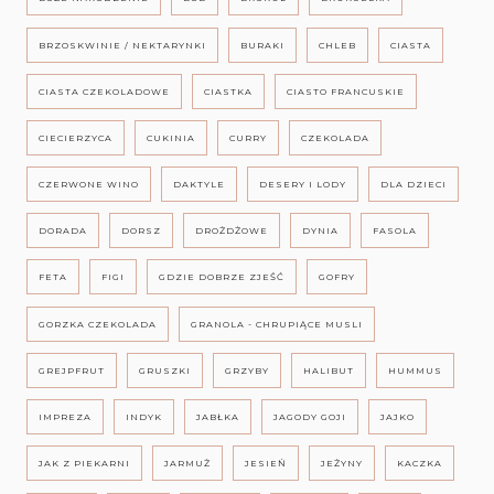
BRZOSKWINIE / NEKTARYNKI
BURAKI
CHLEB
CIASTA
CIASTA CZEKOLADOWE
CIASTKA
CIASTO FRANCUSKIE
CIECIERZYCA
CUKINIA
CURRY
CZEKOLADA
CZERWONE WINO
DAKTYLE
DESERY I LODY
DLA DZIECI
DORADA
DORSZ
DROŻDŻOWE
DYNIA
FASOLA
FETA
FIGI
GDZIE DOBRZE ZJEŚĆ
GOFRY
GORZKA CZEKOLADA
GRANOLA - CHRUPIĄCE MUSLI
GREJPFRUT
GRUSZKI
GRZYBY
HALIBUT
HUMMUS
IMPREZA
INDYK
JABŁKA
JAGODY GOJI
JAJKO
JAK Z PIEKARNI
JARMUŻ
JESIEŃ
JEŻYNY
KACZKA