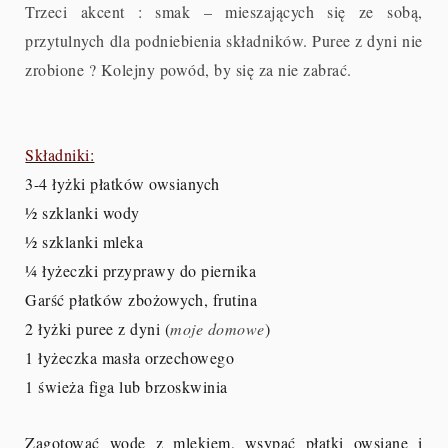
Trzeci akcent : smak – mieszających się ze sobą,
przytulnych dla podniebienia składników. Puree z dyni nie
zrobione ? Kolejny powód, by się za nie zabrać.
Składniki:
3-4 łyżki płatków owsianych
½ szklanki wody
½ szklanki mleka
¼ łyżeczki przyprawy do piernika
Garść płatków zbożowych, frutina
2 łyżki puree z dyni (
moje domowe
)
1 łyżeczka masła orzechowego
1 świeża figa lub brzoskwinia
Zagotować wodę z mlekiem, wsypać płatki owsiane i