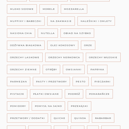
MLEKO SOJOWE
MORELE
MOZZARELLA
MUFFINY I BABECZKI
NA ZAKWASIE
NALEŚNIKI I OMLETY
NASIONA CHIA
NUTELLA
OBIAD NA SZYBKO
ODŻYWKA BIAŁKOWA
OLEJ KOKOSOWY
ORZE
ORZECHY LASKOWE
ORZECHY NERKOWCA
ORZECHY WŁOSKIE
ORZECHY ZIEMNE
OTRĘBY
OWSIANKI
PAPRYKA
PARMEZAN
PASTY I PRZETWORY
PESTO
PIECZARKI
PISTACJE
PŁATKI OWSIANE
PODRÓŻ
POMARAŃCZE
POMIDORY
POMYSŁ NA JAJKO
PRZEKĄSKI
PRZETWORY / DODATKI
QUICHE
QUINOA
RABARBAR