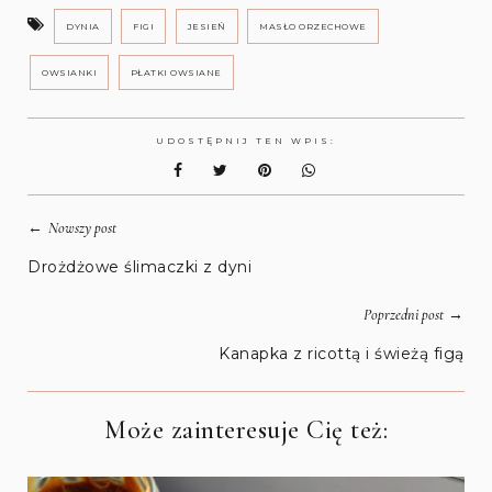
DYNIA
FIGI
JESIEŃ
MASŁO ORZECHOWE
OWSIANKI
PŁATKI OWSIANE
UDOSTĘPNIJ TEN WPIS:
←
Nowszy post
Drożdżowe ślimaczki z dyni
→
Poprzedni post
Kanapka z ricottą i świeżą figą
Może zainteresuje Cię też: