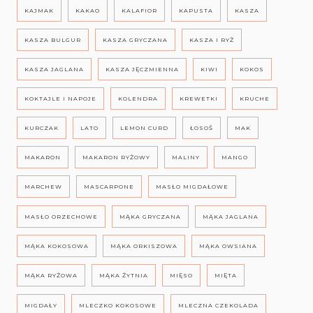
KAJMAK
KAKAO
KALAFIOR
KAPUSTA
KASZA
KASZA BULGUR
KASZA GRYCZANA
KASZA I RYŻ
KASZA JAGLANA
KASZA JĘCZMIENNA
KIWI
KOKOS
KOKTAJLE I NAPOJE
KOLENDRA
KREWETKI
KRUCHE
KURCZAK
LATO
LEMON CURD
ŁOSOŚ
MAK
MAKARON
MAKARON RYŻOWY
MALINY
MANGO
MARCHEW
MASCARPONE
MASŁO MIGDAŁOWE
MASŁO ORZECHOWE
MĄKA GRYCZANA
MĄKA JAGLANA
MĄKA KOKOSOWA
MĄKA ORKISZOWA
MĄKA OWSIANA
MĄKA RYŻOWA
MĄKA ŻYTNIA
MIĘSO
MIĘTA
MIGDAŁY
MLECZKO KOKOSOWE
MLECZNA CZEKOLADA