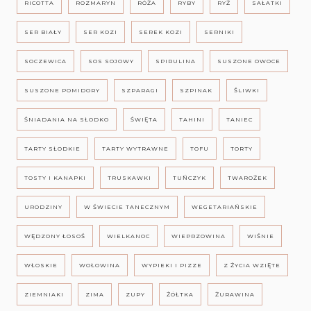
RICOTTA
ROZMARYN
RÓŻA
RYBY
RYŻ
SAŁATKI
SER BIAŁY
SER KOZI
SEREK KOZI
SERNIKI
SOCZEWICA
SOS SOJOWY
SPIRULINA
SUSZONE OWOCE
SUSZONE POMIDORY
SZPARAGI
SZPINAK
ŚLIWKI
ŚNIADANIA NA SŁODKO
ŚWIĘTA
TAHINI
TANIEC
TARTY SŁODKIE
TARTY WYTRAWNE
TOFU
TORTY
TOSTY I KANAPKI
TRUSKAWKI
TUŃCZYK
TWAROŻEK
URODZINY
W ŚWIECIE TANECZNYM
WEGETARIAŃSKIE
WĘDZONY ŁOSOŚ
WIELKANOC
WIEPRZOWINA
WIŚNIE
WŁOSKIE
WOŁOWINA
WYPIEKI I PIZZE
Z ŻYCIA WZIĘTE
ZIEMNIAKI
ZIMA
ZUPY
ŻÓŁTKA
ŻURAWINA