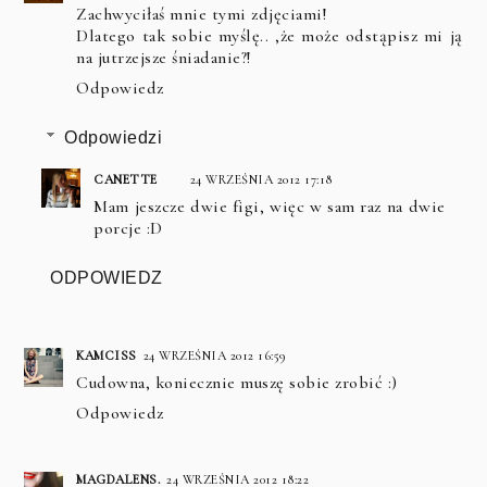
Zachwyciłaś mnie tymi zdjęciami!
Dlatego tak sobie myślę.. ,że może odstąpisz mi ją
na jutrzejsze śniadanie?!
Odpowiedz
Odpowiedzi
CANETTE
24 WRZEŚNIA 2012 17:18
Mam jeszcze dwie figi, więc w sam raz na dwie
porcje :D
ODPOWIEDZ
KAMCISS
24 WRZEŚNIA 2012 16:59
Cudowna, koniecznie muszę sobie zrobić :)
Odpowiedz
MAGDALENS.
24 WRZEŚNIA 2012 18:22