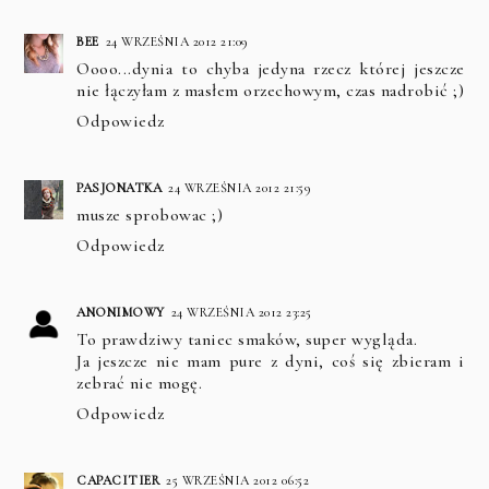
BEE
24 WRZEŚNIA 2012 21:09
Oooo...dynia to chyba jedyna rzecz której jeszcze
nie łączyłam z masłem orzechowym, czas nadrobić ;)
Odpowiedz
PASJONATKA
24 WRZEŚNIA 2012 21:59
musze sprobowac ;)
Odpowiedz
ANONIMOWY
24 WRZEŚNIA 2012 23:25
To prawdziwy taniec smaków, super wygląda.
Ja jeszcze nie mam pure z dyni, coś się zbieram i
zebrać nie mogę.
Odpowiedz
CAPACITIER
25 WRZEŚNIA 2012 06:52