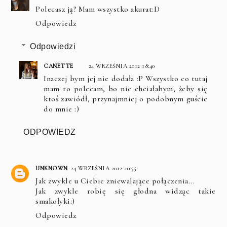
Polecasz ją? Mam wszystko akurat:D
Odpowiedz
Odpowiedzi
CANETTE
24 WRZEŚNIA 2012 18:40
Inaczej bym jej nie dodała :P Wszystko co tutaj
mam to polecam, bo nie chciałabym, żeby się
ktoś zawiódł, przynajmniej o podobnym guście
do mnie :)
ODPOWIEDZ
UNKNOWN
24 WRZEŚNIA 2012 20:55
Jak zwykle u Ciebie zniewalające połączenia...
Jak zwykle robię się głodna widząc takie
smakołyki:)
Odpowiedz