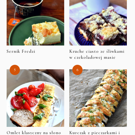
Sernik Fredzi
Kruche ciasto ze śliwkami
w czekoladowej masie
Omlet klasyczny na słono
Kurczak z pieczarkami i