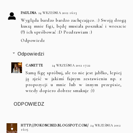
PAULINA
24 WRZEŚNIA 2012 16:13
Wygląda bardzo bardzo zachęcająco. :) Swoją drogą
kuszą mnie figi, będę musiała poszukać i wreszcie
(!) ich spróbować :D Pozdrawiam :)
Odpowiedz
Odpowiedzi
CANETTE
24 WRZEŚNIA 2012 17:22
Samą figę spróbuj, ale to nie jest jabłko, lepiej
ją zjeść w jakimś fajnym zestawieniu np. z
propozycji u mnie lub w innym przepisie,
wtedy dopiero dobrze smakuje :))
ODPOWIEDZ
HTTP://POKONCBED.BLOGSPOT.COM/
24 WRZEŚNIA 2012
16:15