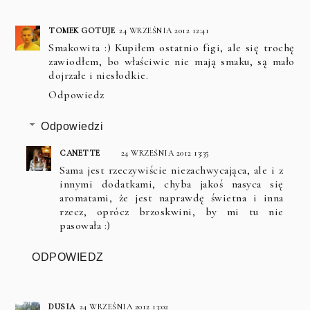
TOMEK GOTUJE
24 WRZEŚNIA 2012 12:41
Smakowita :) Kupiłem ostatnio figi, ale się trochę
zawiodłem, bo właściwie nie mają smaku, są mało
dojrzałe i niesłodkie.
Odpowiedz
Odpowiedzi
CANETTE
24 WRZEŚNIA 2012 13:35
Sama jest rzeczywiście niezachwycająca, ale i z
innymi dodatkami, chyba jakoś nasyca się
aromatami, że jest naprawdę świetna i inna
rzecz, oprócz brzoskwini, by mi tu nie
pasowała :)
ODPOWIEDZ
DUSIA
24 WRZEŚNIA 2012 13:02