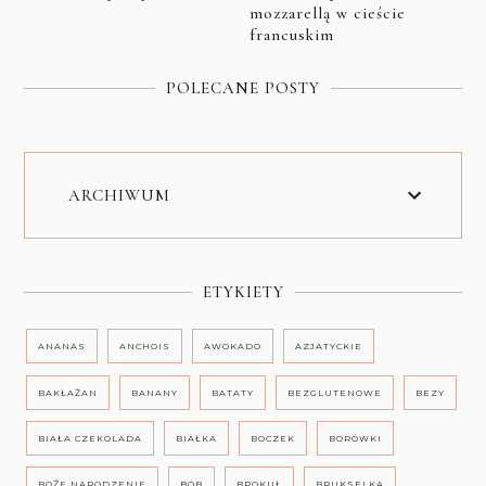
mozzarellą w cieście
francuskim
POLECANE POSTY
ARCHIWUM
ETYKIETY
ANANAS
ANCHOIS
AWOKADO
AZJATYCKIE
BAKŁAŻAN
BANANY
BATATY
BEZGLUTENOWE
BEZY
BIAŁA CZEKOLADA
BIAŁKA
BOCZEK
BORÓWKI
BOŻE NARODZENIE
BÓB
BROKUŁ
BRUKSELKA