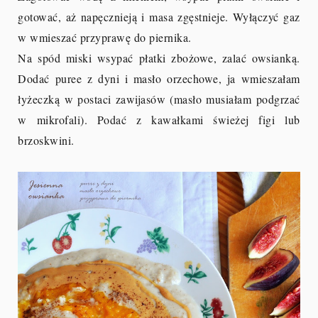
gotować, aż napęcznieją i masa zgęstnieje. Wyłączyć gaz
w wmieszać przyprawę do piernika.
Na spód miski wsypać płatki zbożowe, zalać owsianką.
Dodać puree z dyni i masło orzechowe, ja wmieszałam
łyżeczką w postaci zawijasów (masło musiałam podgrzać
w mikrofali). Podać z kawałkami świeżej figi lub
brzoskwini.