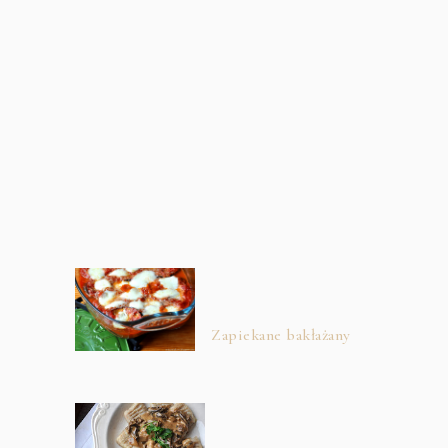
Zapiekane bakłażany