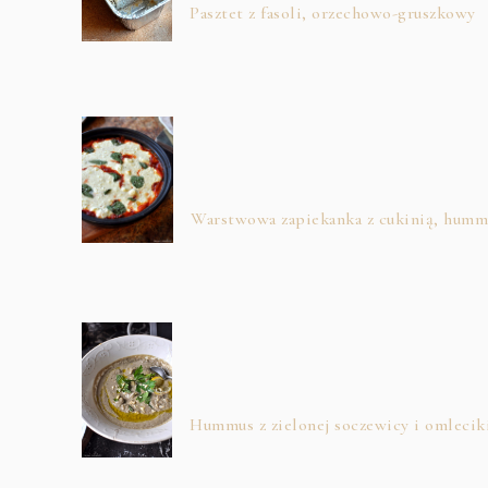
Pasztet z fasoli, orzechowo-gruszkowy
Warstwowa zapiekanka z cukinią, hum
Hummus z zielonej soczewicy i omleciki