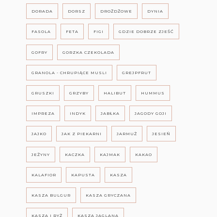
DORADA
DORSZ
DROŻDŻOWE
DYNIA
FASOLA
FETA
FIGI
GDZIE DOBRZE ZJEŚĆ
GOFRY
GORZKA CZEKOLADA
GRANOLA - CHRUPIĄCE MUSLI
GREJPFRUT
GRUSZKI
GRZYBY
HALIBUT
HUMMUS
IMPREZA
INDYK
JABŁKA
JAGODY GOJI
JAJKO
JAK Z PIEKARNI
JARMUŻ
JESIEŃ
JEŻYNY
KACZKA
KAJMAK
KAKAO
KALAFIOR
KAPUSTA
KASZA
KASZA BULGUR
KASZA GRYCZANA
KASZA I RYŻ
KASZA JAGLANA