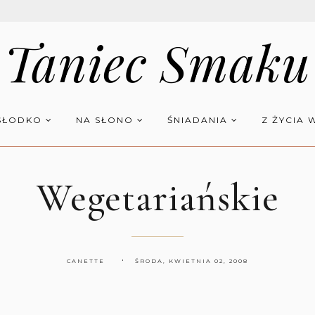
Taniec Smaku
SŁODKO
NA SŁONO
ŚNIADANIA
Z ŻYCIA 
Wegetariańskie
CANETTE
ŚRODA, KWIETNIA 02, 2008