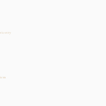
ricotty
kiem