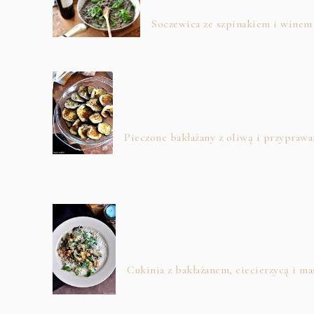
Soczewica ze szpinakiem i winem
Pieczone bakłażany z oliwą i przypraw
Cukinia z bakłażanem, ciecierzycą i 