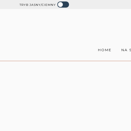
TRYB JASNY/CIEMNY
HOME
NA 