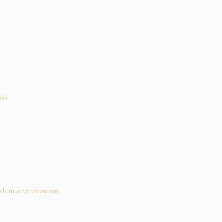
ami
masłem orzechowym