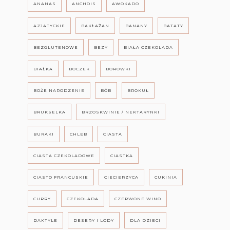
ANANAS
ANCHOIS
AWOKADO
AZJATYCKIE
BAKŁAŻAN
BANANY
BATATY
BEZGLUTENOWE
BEZY
BIAŁA CZEKOLADA
BIAŁKA
BOCZEK
BORÓWKI
BOŻE NARODZENIE
BÓB
BROKUŁ
BRUKSELKA
BRZOSKWINIE / NEKTARYNKI
BURAKI
CHLEB
CIASTA
CIASTA CZEKOLADOWE
CIASTKA
CIASTO FRANCUSKIE
CIECIERZYCA
CUKINIA
CURRY
CZEKOLADA
CZERWONE WINO
DAKTYLE
DESERY I LODY
DLA DZIECI