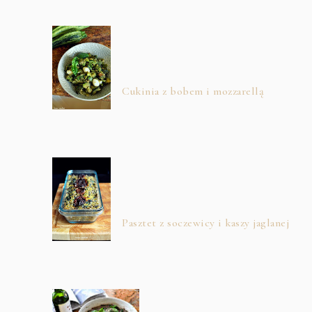
Cukinia z bobem i mozzarellą
Pasztet z soczewicy i kaszy jaglanej