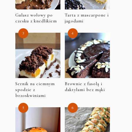
Gulasz wołowy po
Tarta z mascarpone i
czesku z knedlikiem
jagodami
Sernik na ciemnym
Brownie z fasolą i
spodzie z
daktylami bez mąki
brzoskwiniami