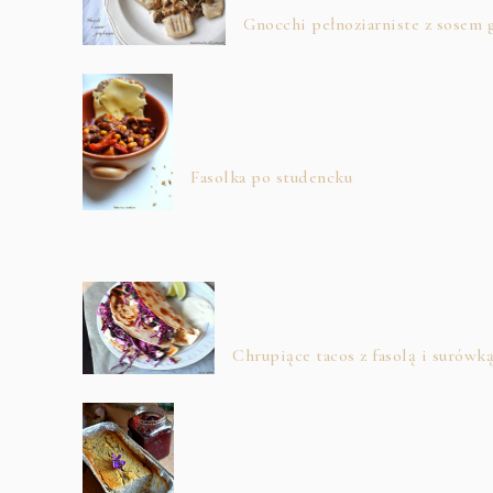
Gnocchi pełnoziarniste z sosem
Fasolka po studencku
Chrupiące tacos z fasolą i surówk