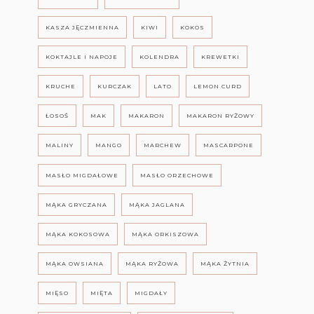
KASZA JĘCZMIENNA
KIWI
KOKOS
KOKTAJLE I NAPOJE
KOLENDRA
KREWETKI
KRUCHE
KURCZAK
LATO
LEMON CURD
ŁOSOŚ
MAK
MAKARON
MAKARON RYŻOWY
MALINY
MANGO
MARCHEW
MASCARPONE
MASŁO MIGDAŁOWE
MASŁO ORZECHOWE
MĄKA GRYCZANA
MĄKA JAGLANA
MĄKA KOKOSOWA
MĄKA ORKISZOWA
MĄKA OWSIANA
MĄKA RYŻOWA
MĄKA ŻYTNIA
MIĘSO
MIĘTA
MIGDAŁY