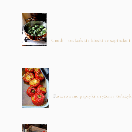
Gnudi - toskańskie kluski ze szpinaku i 
F
aszerowane papryki z ryżem i tuńczy