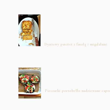
Dyniowy pasztet z fasolą i migdałami
Pieczarki portobello nadziewane capr